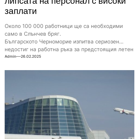
липсата на персонал с високи
заплати
Около 100 000 работници ще са необходими
само в Слънчев бряг.
Българското Черноморие изпитва сериозен
недостиг на работна ръка за предстоящия летен
Admin
26.02.2025
сезон....