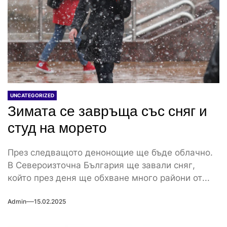
UNCATEGORIZED
Зимата се завръща със сняг и
студ на морето
През следващото денонощие ще бъде облачно.
В Североизточна България ще завали сняг,
който през деня ще обхване много райони от...
Admin
15.02.2025