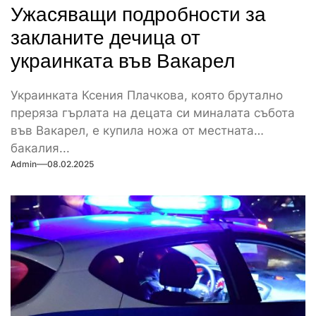
Ужасяващи подробности за
закланите дечица от
украинката във Вакарел
Украинката Ксения Плачкова, която брутално
преряза гърлата на децата си миналата събота
във Вакарел, е купила ножа от местната
бакалия...
Admin
08.02.2025