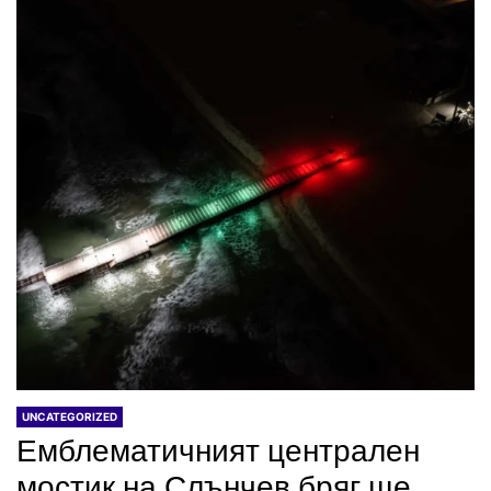
UNCATEGORIZED
Емблематичният централен
мостик на Слънчев бряг ще