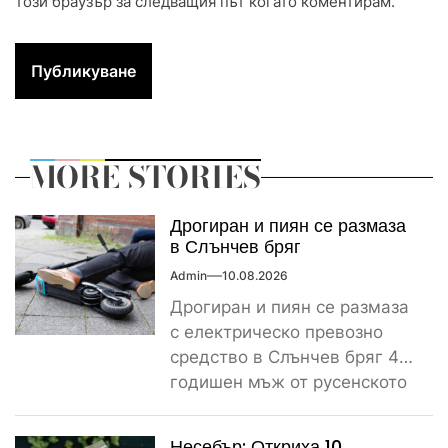
този браузър за следващия път когато коментирам.
MORE STORIES
Дрогиран и пиян се размаза
в Слънчев бряг
Admin
10.08.2026
Дрогиран и пиян се размаза
с електрическо превозно
средство в Слънчев бряг 45-
годишен мъж от русенското
село Писанец пострада
тежко...
Несебър: Откриха 10