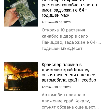
растения канабис в частен
имот, задържан е 64-
годишен мъж
Admin
10.08.2026
Откриха 10 растения
канабис в двор в село
Паницово, задържан е 64-
годишен мъжДесет
растения от рода на конопа
бяха открити...
Крайслер пламна в
движение край Кокалу,
огънят изпепели още шест
автомобила край Несебър
Admin
10.08.2026
Автомобил пламна в
движение край Кокалу,
огънят обхвана още шест