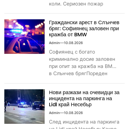
коли. Сериозен пожар
вдигна на крак пожарната и
полицията тази...
Граждански арест в Слънчев
бряг: Софиянец заловен при
кражба от BMW
Admin
10.08.2026
Софиянец с богато
криминално досие заловен
при опит за кражба на BMW
в Слънчев брягПореден
криминален инцидент
разтърси Слънчев бряг...
Нови разкази на очевидци за
инцидента на паркинга на
Lidl край Несебър
Admin
10.08.2026
След инцидента на паркинга
на Lidl край Несебър: Какво