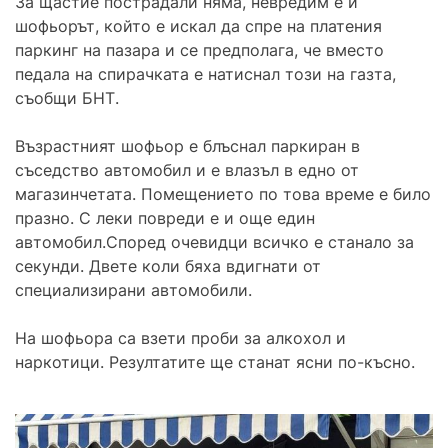
За щастие пострадали няма, невредим е и
шофьорът, който е искал да спре на платения
паркинг на пазара и се предполага, че вместо
педала на спирачката е натиснал този на газта,
съобщи БНТ.
Възрастният шофьор е блъснал паркиран в
съседство автомобил и е влазъл в едно от
магазинчетата. Помещението по това време е било
празно. С леки повреди е и още един
автомобил.Според очевидци всичко е станало за
секунди. Двете коли бяха вдигнати от
специализирани автомобили.
На шофьора са взети проби за алкохол и
наркотици. Резултатите ще станат ясни по-късно.