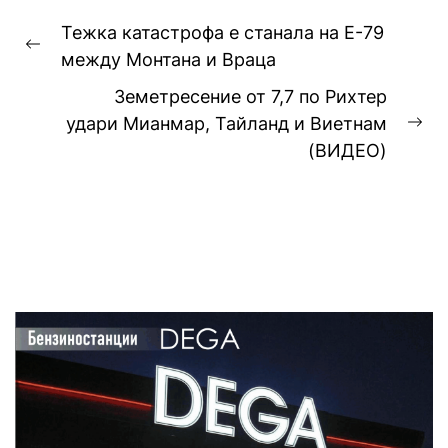
Навигация
Тежка катастрофа е станала на Е-79
Previous
между Монтана и Враца
post:
Земетресение от 7,7 по Рихтер
удари Мианмар, Тайланд и Виетнам
Ne
(ВИДЕО)
pos