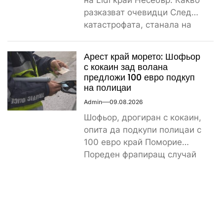
разказват очевидци След
катастрофата, станала на
паркинга на магазин Lidl
край...
Арест край морето: Шофьор
с кокаин зад волана
предложи 100 евро подкуп
на полицаи
Admin
09.08.2026
Шофьор, дрогиран с кокаин,
опита да подкупи полицаи с
100 евро край Поморие
Пореден фрапиращ случай
на пътя. 26-годишен мъж...