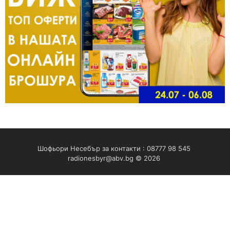
Шофьори Несебър за контакти : 08777 98 545
radionesbyr@abv.bg
© 2026