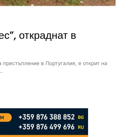
с”, откраднат в
 престъпление в Португалия, е открит на
..