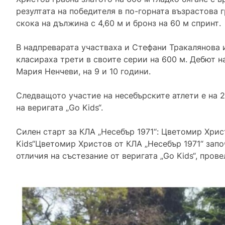
резултата на победителя в по-горната възрастова 
скока на дължина с 4,60 м и бронз на 60 м спринт.
В надпреварата участваха и Стефани Тракалянова 
класираха трети в своите серии на 600 м. Дебют 
Мария Ненчеви, на 9 и 10 години.
Следващото участие на несебърските атлети е на 2
на веригата „Go Kids“.
Силен старт за КЛА „Несебър 1971“: Цветомир Хрис
Kids“Цветомир Христов от КЛА „Несебър 1971“ запо
отличия на състезание от веригата „Go Kids“, пров