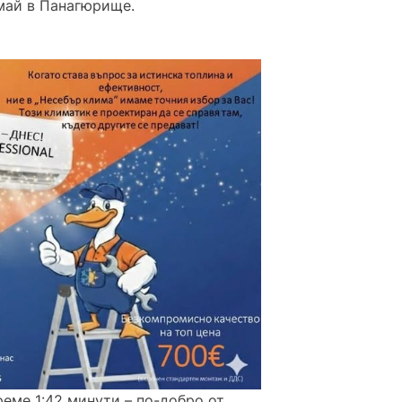
1 май в Панагюрище.
реме 1:42 минути – по-добро от