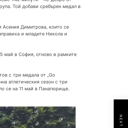
група. Той добави сребърен медал в
и Асения Димитрова, които се
направиха и младите Никола и
5 май в София, отново в рамките
тов с три медала от „Go
чна атлетическия сезон с три
ело се на 11 май в Панагюрище.