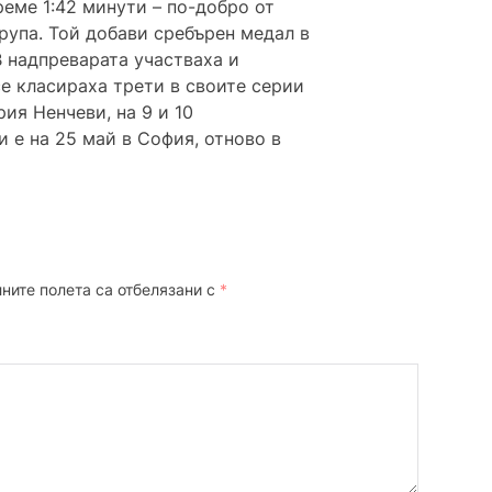
реме 1:42 минути – по-добро от
група. Той добави сребърен медал в
В надпреварата участваха и
е класираха трети в своите серии
ия Ненчеви, на 9 и 10
 е на 25 май в София, отново в
ните полета са отбелязани с
*