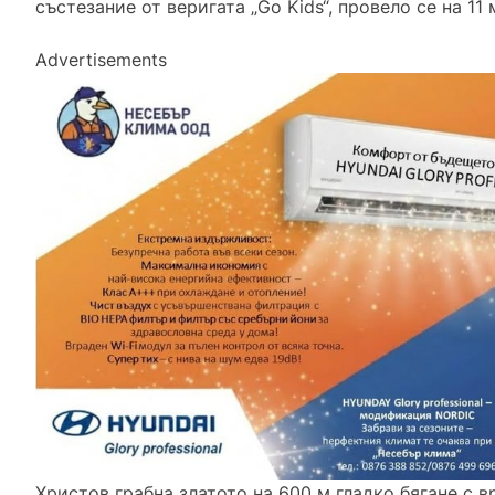
състезание от веригата „Go Kids“, провело се на 1
Advertisements
Христов грабна златото на 600 м гладко бягане с в