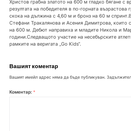
Христов грабна златото на 600 м гладко бягане с в
резултата на победителя в по-горната възрастова 
скока на дължина с 4,60 м и бронз на 60 м спринт.
Стефани Тракалянова и Асения Димитрова, които с
на 600 м. Дебют направиха и младите Никола и Мар
години.Следващото участие на несебърските атлети
рамките на веригата „Go Kids“.
Вашият коментар
Вашият имейл адрес няма да бъде публикуван.
Задължител
Коментар:
*