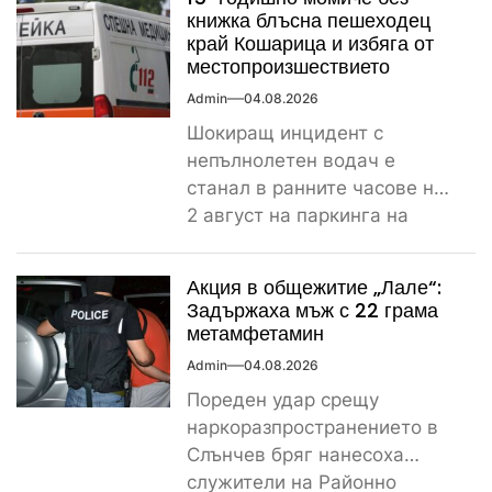
скъпотия на храната...
книжка блъсна пешеходец
край Кошарица и избяга от
местопроизшествието
Admin
04.08.2026
Шокиращ инцидент с
непълнолетен водач е
станал в ранните часове на
2 август на паркинга на
магазин „Лидл“ до
контролно-пропускателния...
Акция в общежитие „Лале“:
Задържаха мъж с 22 грама
метамфетамин
Admin
04.08.2026
Пореден удар срещу
наркоразпространението в
Слънчев бряг нанесоха
служители на Районно