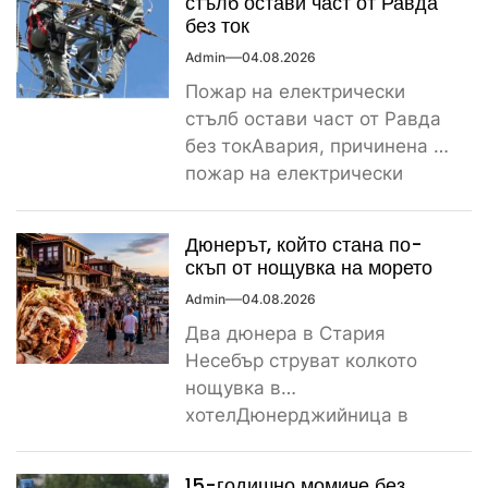
стълб остави част от Равда
без ток
Admin
04.08.2026
Пожар на електрически
стълб остави част от Равда
без токАвария, причинена от
пожар на електрически
стълб, остави тази вечер
част...
Дюнерът, който стана по-
скъп от нощувка на морето
Admin
04.08.2026
Два дюнера в Стария
Несебър струват колкото
нощувка в
хотелДюнерджийница в
Стария Несебър постави
истински рекорд по
15-годишно момиче без