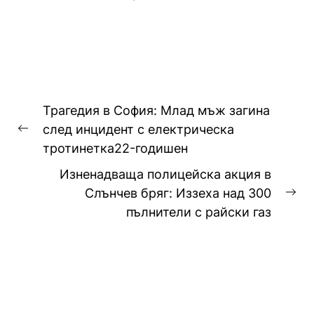
управление – Несебър, след
като откриха и иззеха
значително...
Навигация
Трагедия в София: Млад мъж загина
след инцидент с електрическа
Previous
тротинетка22-годишен
post:
Изненадваща полицейска акция в
Слънчев бряг: Иззеха над 300
Ne
пълнители с райски газ
pos