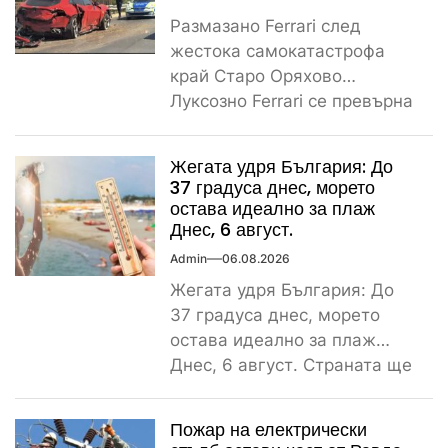
Размазано Ferrari след
жестока самокатастрофа
край Старо Оряхово
Луксозно Ferrari се превърна
в купчина ламарини след
тежка самокатастрофа тази
Жегата удря България: До
сутрин...
37 градуса днес, морето
остава идеално за плаж
Днес, 6 август.
Admin
06.08.2026
Жегата удря България: До
37 градуса днес, морето
остава идеално за плаж
Днес, 6 август. Страната ще
бъде обхваната от...
Пожар на електрически