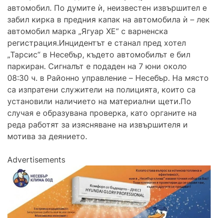
автомобил. По думите ѝ, неизвестен извършител е
забил кирка в предния капак на автомобила ѝ – лек
автомобил марка „Ягуар ХЕ“ с варненска
регистрация.Инцидентът е станал пред хотел
„Тарсис“ в Несебър, където автомобилът е бил
паркиран. Сигналът е подаден на 7 юни около
08:30 ч. в Районно управление – Несебър. На място
са изпратени служители на полицията, които са
установили наличието на материални щети.По
случая е образувана проверка, като органите на
реда работят за изясняване на извършителя и
мотива за деянието.
Advertisements