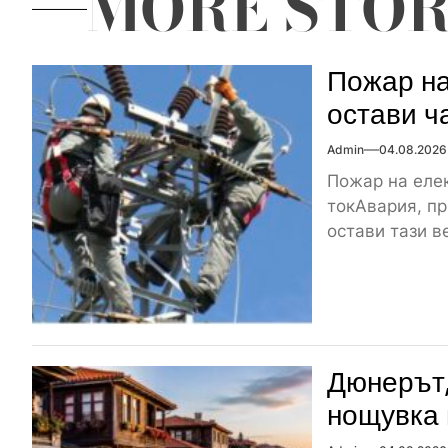
MORE STOR
Пожар на
остави ч
Admin
04.08.2026
Пожар на елек
токАвария, пр
остави тази ве
Дюнерът,
нощувка 