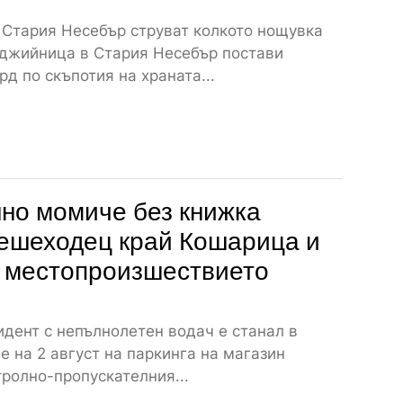
 Стария Несебър струват колкото нощувка
джийница в Стария Несебър постави
рд по скъпотия на храната...
но момиче без книжка
ешеходец край Кошарица и
т местопроизшествието
дент с непълнолетен водач е станал в
е на 2 август на паркинга на магазин
тролно-пропускателния...