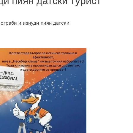
ди пиян датски турист
 ограби и изнуди пиян датски