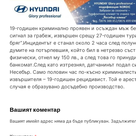
19-годишен криминално проявен и осъждан мъж бе
сигнал за грабеж, извършен срещу 27-годишен тур
бряг“.Инцидентът е станал около 2 часа след полун
думите на потърпевшия, който бил в нетрезво съст
физически, отнел му 150 лв., а след това го принуд
банкомат.След като изтрезнял, датчанинът подал с
Несебър. Само половин час по-късно криминалист
извършителя – 19-годишен рецидивист. Той е аресту
случая е образувано досъдебно производство.
Вашият коментар
Вашият имейл адрес няма да бъде публикуван.
Задължител