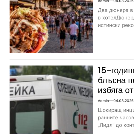
Admin
04.08.2026
Два дюнера в
в хотелДюнер
истински реко
15-годиш
блъсна п
избяга о
Admin
04.08.2026
Шокиращ инци
ранните часов
„Лидл“ до кон