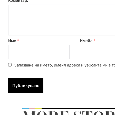
Коментар:
*
Име
*
Имейл
*
Запазване на името, имейл адреса и уебсайта ми в т