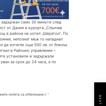
 задържан само 30 минути след
ист от Дания в курорта „Слънчев
ощ в района на хотел „Шератон“. По
ояние, непознат мъж го нападнал
ил да изтегли още 500 лв. от близък
игнал в Районно управление –
ите установили и задържали
ван за срок до 24 часа, а по
ните полета са отбелязани с
*