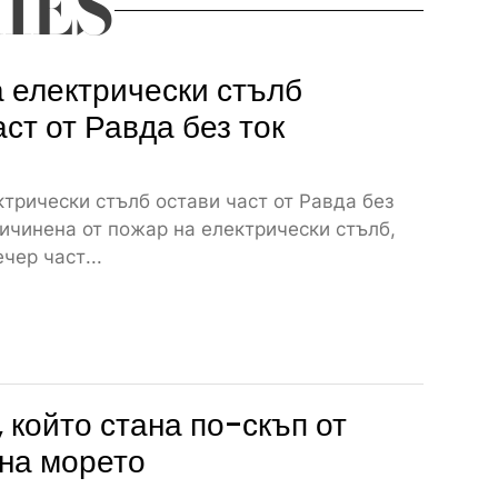
IES
 електрически стълб
аст от Равда без ток
трически стълб остави част от Равда без
ичинена от пожар на електрически стълб,
чер част...
 който стана по-скъп от
на морето