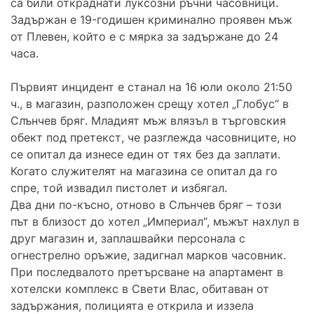
са били откраднати луксозни ръчни часовници.
Задържан е 19-годишен криминално проявен мъж
от Плевен, който е с мярка за задържане до 24
часа.
Първият инцидент е станал на 16 юли около 21:50
ч., в магазин, разположен срещу хотел „Глобус“ в
Слънчев бряг. Младият мъж влязъл в търговския
обект под претекст, че разглежда часовниците, но
се опитал да изнесе един от тях без да заплати.
Когато служителят на магазина се опитал да го
спре, той извадил пистолет и избягал.
Два дни по-късно, отново в Слънчев бряг – този
път в близост до хотел „Империал“, мъжът нахлул в
друг магазин и, заплашвайки персонала с
огнестрелно оръжие, задигнал марков часовник.
При последвалото претърсване на апартамент в
хотелски комплекс в Свети Влас, обитаван от
задържания, полицията е открила и иззела