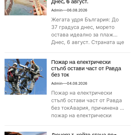
Днес, 6 август.
Admin
06.08.2026
Жегата удря България: До
37 градуса днес, морето
остава идеално за плаж
Днес, 6 август. Страната ще
бъде обхваната от...
Пожар на електрически
стълб остави част от Равда
без ток
Admin
04.08.2026
Пожар на електрически
стълб остави част от Равда
без токАвария, причинена от
пожар на електрически
стълб, остави тази вечер
част...
Дюнерът, който стана по-