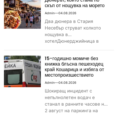
скъп от нощувка на морето
Admin
04.08.2026
Два дюнера в Стария
Несебър струват колкото
нощувка в
хотелДюнерджийница в
Стария Несебър постави
истински рекорд по
15-годишно момиче без
скъпотия на храната...
книжка блъсна пешеходец
край Кошарица и избяга от
местопроизшествието
Admin
04.08.2026
Шокиращ инцидент с
непълнолетен водач е
станал в ранните часове на
2 август на паркинга на
магазин „Лидл“ до