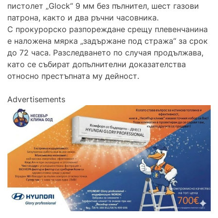
пистолет „Glock“ 9 мм без пълнител, шест газови
патрона, както и два ръчни часовника.
С прокурорско разпореждане срещу плевенчанина
е наложена мярка „задържане под стража“ за срок
до 72 часа. Разследването по случая продължава,
като се събират допълнителни доказателства
относно престъпната му дейност.
Advertisements