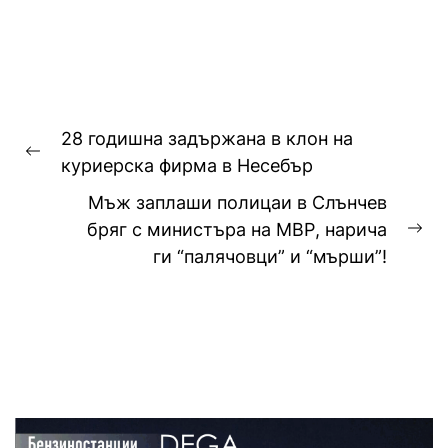
контролно-пропускателния...
Навигация
28 годишна задържана в клон на
Previous
куриерска фирма в Несебър
post:
Мъж заплаши полицаи в Слънчев
бряг с министъра на МВР, нарича
Ne
ги “палячовци” и “мърши”!
pos