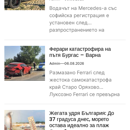
Водачът на Mercedes-а със
софийска регистрация е
установен след
разпространението на
снимките, а предвидената от
закона санкция е между
Ферари катастрофира на
1000...
пътя Бургас – Варна
Admin
06.08.2026
Размазано Ferrari след
жестока самокатастрофа
край Старо Оряхово
Луксозно Ferrari се превърна
в купчина ламарини след
тежка самокатастрофа тази
Жегата удря България: До
сутрин...
37 градуса днес, морето
остава идеално за плаж