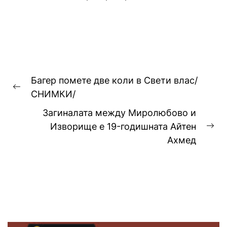
снимките, а предвидената от
закона санкция е между
1000...
Навигация
Багер помете две коли в Свети влас/
Previous
СНИМКИ/
post:
Загиналата между Миролюбово и
Изворище е 19-годишната Айтен
Ne
Ахмед
pos