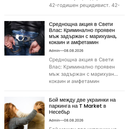
42-годишен рецидивист. 42-
годишен криминално
проявен и осъждан мъж от
Среднощна акция в Свети
ямболското...
Влас: Криминално проявен
мъж задържан с марихуана,
кокаин и амфетамин
Admin
08.08.2026
Среднощна акция в Свети
Влас: Криминално проявен
мъж задържан с марихуана,
кокаин и амфетамин
Поредно задържане за
наркотици край морето....
Бой между две украинки на
паркинга на T Market в
Несебър
Admin
08.08.2026