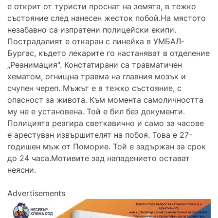
е открит от туристи проснат на земята, в тежко
състояние след нанесен жесток побой.На мястото
незабавно са изпратени полицейски екипи.
Пострадалият е откаран с линейка в УМБАЛ-
Бургас, където лекарите го настаняват в отделение
„Реанимация“. Констатирани са травматичен
хематом, огнищна травма на главния мозък и
счупен череп. Мъжът е в тежко състояние, с
опасност за живота. Към момента самоличността
му не е установена. Той е бил без документи.
Полицията реагира светкавично и само за часове
е арестуван извършителят на побоя. Това е 27-
годишен мъж от Поморие. Той е задържан за срок
до 24 часа.Мотивите зад нападението остават
неясни.
Advertisements