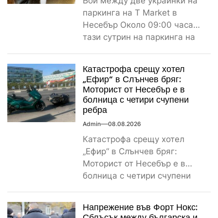
Бой между две украинки на
паркинга на T Market в
Несебър Около 09:00 часа
тази сутрин на паркинга на
магазин...
Катастрофа срещу хотел
„Ефир“ в Слънчев бряг:
Моторист от Несебър е в
болница с четири счупени
ребра
Admin
08.08.2026
Катастрофа срещу хотел
„Ефир“ в Слънчев бряг:
Моторист от Несебър е в
болница с четири счупени
ребра Пътнотранспортно
произшествие е...
Напрежение във Форт Нокс:
Сблъсък между българска и