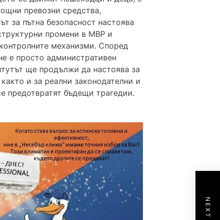
мощни превозни средства,
ът за пътна безопасност настоява
структурни промени в МВР и
 контролните механизми. Според
не е просто административен
итутът ще продължи да настоява за
 както и за реални законодателни и
се предотвратят бъдещи трагедии.