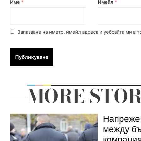
Име
*
Имейл
*
Запазване на името, имейл адреса и уебсайта ми в т
MORE STOR
Напрежен
между бъ
компания