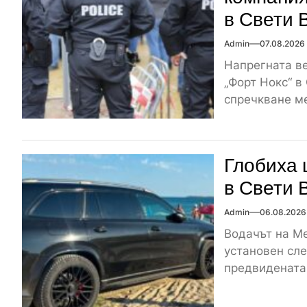
в Свети 
Admin
07.08.2026
Напрегната ве
„Форт Нокс“ в
спречкване ме
Глобиха 
в Свети 
Admin
06.08.2026
Водачът на Me
установен сле
предвидената 