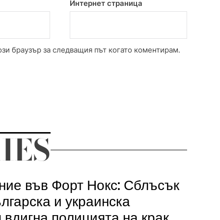
Интернет страница
ози браузър за следващия път когато коментирам.
IES
ие във Форт Нокс: Сблъсък
лгарска и украинска
 вдигна полицията на крак