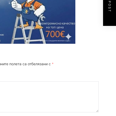
NEXT POST
ните полета са отбелязани с
*