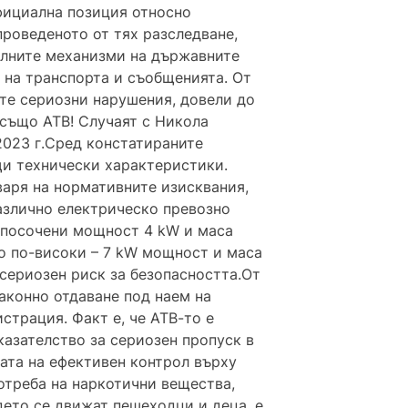
официална позиция относно
проведеното от тях разследване,
ролните механизми на държавните
 на транспорта и съобщенията. От
те сериозни нарушения, довели до
 също АТВ! Случаят с Никола
2023 г.Сред констатираните
и технически характеристики.
варя на нормативните изисквания,
азлично електрическо превозно
а посочени мощност 4 kW и маса
но по-високи – 7 kW мощност и маса
 сериозен риск за безопасността.От
аконно отдаване под наем на
страция. Факт е, че АТВ-то е
казателство за сериозен пропуск в
сата на ефективен контрол върху
отреба на наркотични вещества,
ъдето се движат пешеходци и деца, е