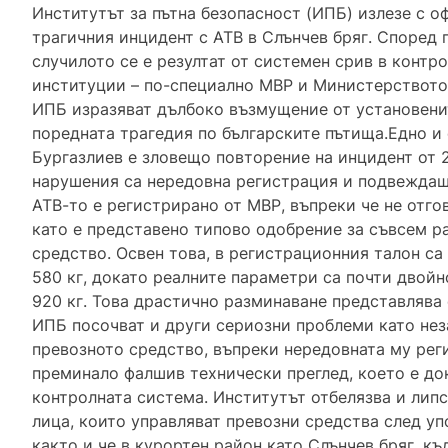
Институтът за пътна безопасност (ИПБ) излезе с 
трагичния инцидент с АТВ в Слънчев бряг. Според 
случилото се е резултат от системен срив в конт
институции – по-специално МВР и Министерството
ИПБ изразяват дълбоко възмущение от установени
поредната трагедия по българските пътища.Едно и
Бургазлиев е зловещо повторение на инцидент от 
нарушения са нередовна регистрация и подвеждащ
АТВ-то е регистрирано от МВР, въпреки че не отго
като е представено типово одобрение за съвсем р
средство. Освен това, в регистрационния талон с
580 кг, докато реалните параметри са почти двой
920 кг. Това драстично разминаване представлява
ИПБ посочват и други сериозни проблеми като нез
превозното средство, въпреки нередовната му реги
преминало фалшив технически преглед, което е до
контролната система. Институтът отбелязва и лип
лица, които управляват превозни средства след уп
както и че в курортен район като Слънчев бряг, к