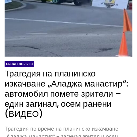
UNCATEGORIZED
Трагедия на планинско
изкачване „Аладжа манастир“:
автомобил помете зрители –
един загинал, осем ранени
(ВИДЕО)
Трагедия по време на планинско изкачване
„Аладжа манастир“ – загинал зрител и осем