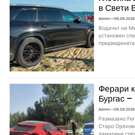
в Свети 
Admin
06.08.2026
Водачът на Me
установен сле
предвидената 
Ферари к
Бургас –
Admin
06.08.2026
Размазано Fer
Старо Оряхово
ламарини след