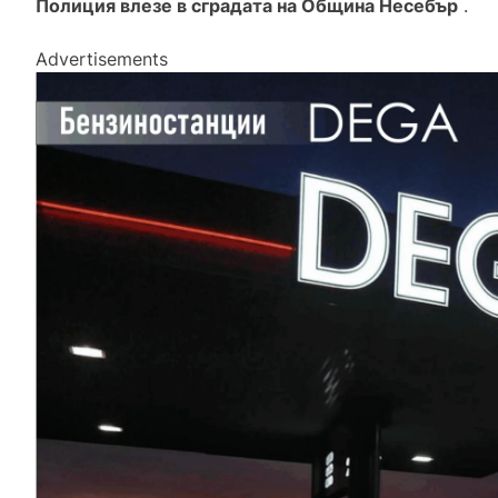
Полиция влезе в сградата на Община Несебър
.
Advertisements