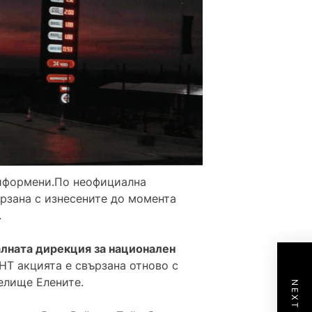
ниформени.По неофициална
рзана с изнесените до момента
.
лната дирекция за национален
НТ акцията е свързана отново с
елище Елените.