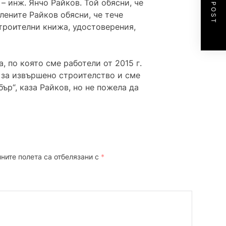
NEXT POST
– инж. Янчо Райков. Той обясни, че
лените Райков обясни, че тече
строителни книжа, удостоверения,
 по която сме работели от 2015 г.
т за извършено строителство и сме
р“, каза Райков, но не пожела да
ните полета са отбелязани с
*