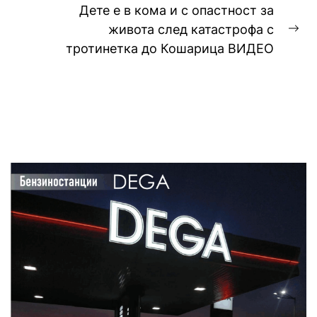
Дете е в кома и с опастност за
живота след катастрофа с
Ne
тротинетка до Кошарица ВИДЕО
pos