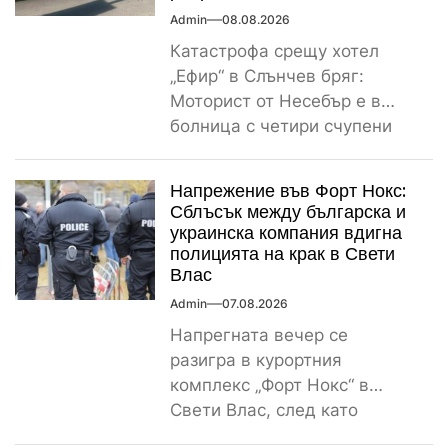
Admin
08.08.2026
Катастрофа срещу хотел
„Ефир“ в Слънчев бряг:
Моторист от Несебър е в
болница с четири счупени
ребра Пътнотранспортно
произшествие е...
Напрежение във Форт Нокс:
Сблъсък между българска и
украинска компания вдигна
полицията на крак в Свети
Влас
Admin
07.08.2026
Напрегната вечер се
разигра в курортния
комплекс „Форт Нокс“ в
Свети Влас, след като
сигнал за спречкване между