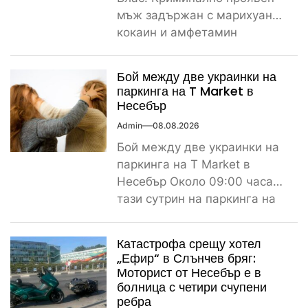
мъж задържан с марихуана,
кокаин и амфетамин
Поредно задържане за
наркотици край морето....
Бой между две украинки на
паркинга на T Market в
Несебър
Admin
08.08.2026
Бой между две украинки на
паркинга на T Market в
Несебър Около 09:00 часа
тази сутрин на паркинга на
магазин...
Катастрофа срещу хотел
„Ефир“ в Слънчев бряг:
Моторист от Несебър е в
болница с четири счупени
ребра