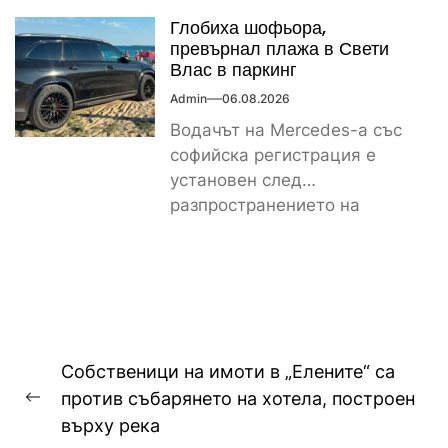
българска и...
Глобиха шофьора,
превърнал плажа в Свети
Влас в паркинг
Admin
06.08.2026
Водачът на Mercedes-а със
софийска регистрация е
установен след
разпространението на
снимките, а предвидената от
закона санкция е между
1000...
Навигация
Собственици на имоти в „Елените“ са
против събарянето на хотела, построен
Previous
върху река
post: