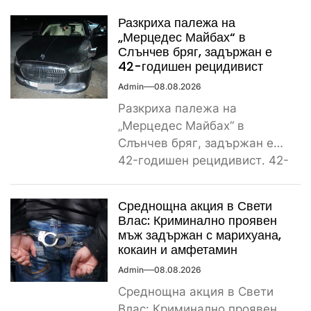
Разкриха палежа на
„Мерцедес Майбах“ в
Слънчев бряг, задържан е
42-годишен рецидивист
Admin
08.08.2026
Разкриха палежа на
„Мерцедес Майбах“ в
Слънчев бряг, задържан е
42-годишен рецидивист. 42-
годишен криминално
проявен и осъждан мъж от
Среднощна акция в Свети
ямболското...
Влас: Криминално проявен
мъж задържан с марихуана,
кокаин и амфетамин
Admin
08.08.2026
Среднощна акция в Свети
Влас: Криминално проявен