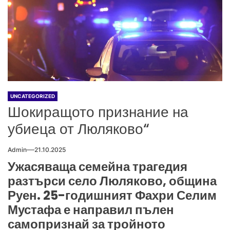
UNCATEGORIZED
Шокиращото признание на
убиеца от Люляково“
Admin
21.10.2025
Ужасяваща семейна трагедия
разтърси село Люляково, община
Руен. 25-годишният Фахри Селим
Мустафа е направил пълен
самопризнай за тройното