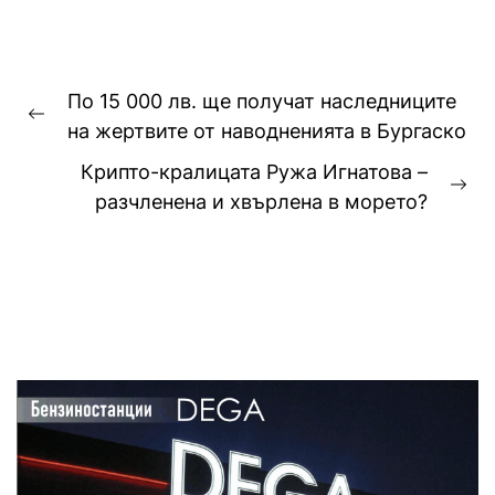
Навигация
По 15 000 лв. ще получат наследниците
Previous
на жертвите от наводненията в Бургаско
post:
Крипто-кралицата Ружа Игнатова –
Ne
разчленена и хвърлена в морето?
pos