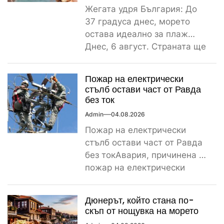
Жегата удря България: До
37 градуса днес, морето
остава идеално за плаж
Днес, 6 август. Страната ще
бъде обхваната от...
Пожар на електрически
стълб остави част от Равда
без ток
Admin
04.08.2026
Пожар на електрически
стълб остави част от Равда
без токАвария, причинена от
пожар на електрически
стълб, остави тази вечер
част...
Дюнерът, който стана по-
скъп от нощувка на морето