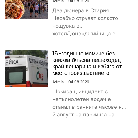
Admin
04.08.2026
Два дюнера в Стария
Несебър струват колкото
нощувка в
хотелДюнерджийница в
Стария Несебър постави
истински рекорд по
15-годишно момиче без
скъпотия на храната...
книжка блъсна пешеходец
край Кошарица и избяга от
местопроизшествието
Admin
04.08.2026
Шокиращ инцидент с
непълнолетен водач е
станал в ранните часове на
2 август на паркинга на
магазин „Лидл“ до
контролно-пропускателния...