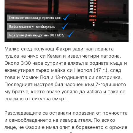
Малко след полунощ Фахри задигнал ловната
пушка на чичо си Кемал и извел четири патрона.
Около 3:30 часа сутринта влязъл в родната къща и
екзекутирал първо майка си Нергюл (47 г.), след
това и Момюн Гюл и 13-годишната си сестричка.
Последният изстрел бил насочен към 7-годишното
му братче, което обаче успяло да избяга и така се
спасило от сигурна смърт.
Разследващите са останали поразени от точността
и самообладанието на извършителя. По всяко
лице, че Фахри е имал опит в боравенето с оръжие