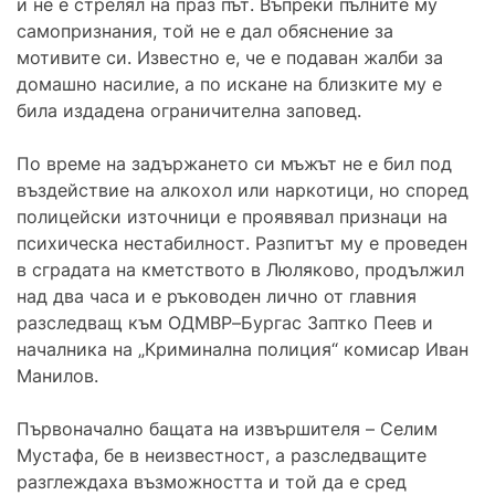
и не е стрелял на праз път. Въпреки пълните му
самопризнания, той не е дал обяснение за
мотивите си. Известно е, че е подаван жалби за
домашно насилие, а по искане на близките му е
била издадена ограничителна заповед.
По време на задържането си мъжът не е бил под
въздействие на алкохол или наркотици, но според
полицейски източници е проявявал признаци на
психическа нестабилност. Разпитът му е проведен
в сградата на кметството в Люляково, продължил
над два часа и е ръководен лично от главния
разследващ към ОДМВР–Бургас Заптко Пеев и
началника на „Криминална полиция“ комисар Иван
Манилов.
Първоначално бащата на извършителя – Селим
Мустафа, бе в неизвестност, а разследващите
разглеждаха възможността и той да е сред