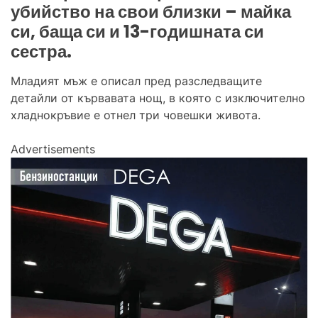
убийство на свои близки – майка
си, баща си и 13-годишната си
сестра.
Младият мъж е описал пред разследващите
детайли от кървавата нощ, в която с изключително
хладнокръвие е отнел три човешки живота.
Advertisements