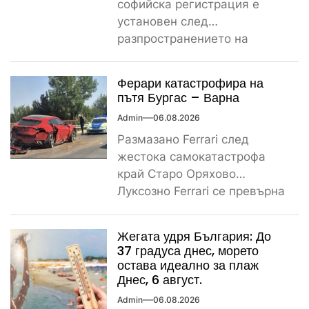
софийска регистрация е
установен след
разпространението на
снимките, а предвидената от
закона санкция е между
Ферари катастрофира на
1000...
пътя Бургас – Варна
Admin
06.08.2026
Размазано Ferrari след
жестока самокатастрофа
край Старо Оряхово
Луксозно Ferrari се превърна
в купчина ламарини след
тежка самокатастрофа тази
Жегата удря България: До
сутрин...
37 градуса днес, морето
остава идеално за плаж
Днес, 6 август.
Admin
06.08.2026