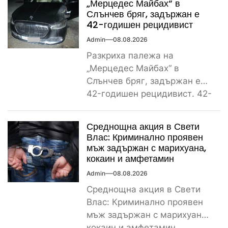
„Мерцедес Майбах“ в
Слънчев бряг, задържан е
42-годишен рецидивист
Admin
08.08.2026
Разкриха палежа на
„Мерцедес Майбах“ в
Слънчев бряг, задържан е
42-годишен рецидивист. 42-
годишен криминално
проявен и осъждан мъж от
Среднощна акция в Свети
ямболското...
Влас: Криминално проявен
мъж задържан с марихуана,
кокаин и амфетамин
Admin
08.08.2026
Среднощна акция в Свети
Влас: Криминално проявен
мъж задържан с марихуана,
кокаин и амфетамин