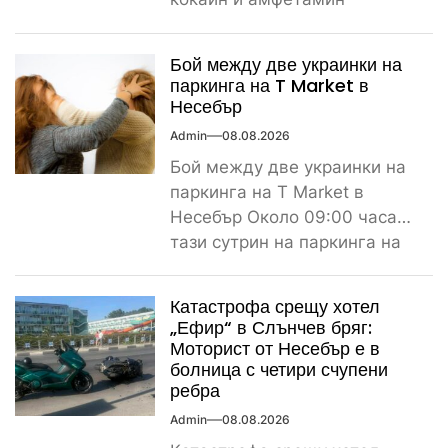
Поредно задържане за
наркотици край морето....
Бой между две украинки на
паркинга на T Market в
Несебър
Admin
08.08.2026
Бой между две украинки на
паркинга на T Market в
Несебър Около 09:00 часа
тази сутрин на паркинга на
магазин...
Катастрофа срещу хотел
„Ефир“ в Слънчев бряг:
Моторист от Несебър е в
болница с четири счупени
ребра
Admin
08.08.2026