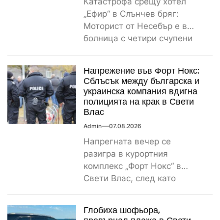
Катастрофа срещу хотел
„Ефир“ в Слънчев бряг:
Моторист от Несебър е в
болница с четири счупени
ребра Пътнотранспортно
произшествие е...
Напрежение във Форт Нокс:
Сблъсък между българска и
украинска компания вдигна
полицията на крак в Свети
Влас
Admin
07.08.2026
Напрегната вечер се
разигра в курортния
комплекс „Форт Нокс“ в
Свети Влас, след като
сигнал за спречкване между
българска и...
Глобиха шофьора,