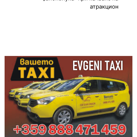
Ne
атракцион
pos