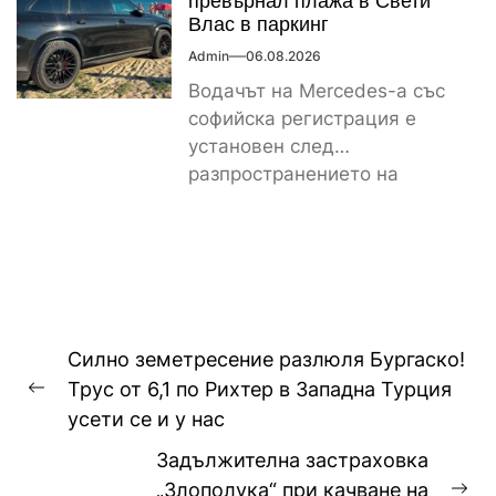
превърнал плажа в Свети
Влас в паркинг
Admin
06.08.2026
Водачът на Mercedes-а със
софийска регистрация е
установен след
разпространението на
снимките, а предвидената от
закона санкция е между
1000...
Навигация
Силно земетресение разлюля Бургаско!
Трус от 6,1 по Рихтер в Западна Турция
Previous
усети се и у нас
post:
Задължителна застраховка
„Злополука“ при качване на