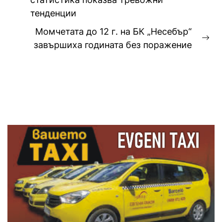
post:
тенденции
Момчетата до 12 г. на БК „Несебър“
Ne
завършиха годината без поражение
pos