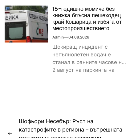
истински рекорд по
15-годишно момиче без
скъпотия на храната...
книжка блъсна пешеходец
край Кошарица и избяга от
местопроизшествието
Admin
04.08.2026
Шокиращ инцидент с
непълнолетен водач е
станал в ранните часове на
2 август на паркинга на
магазин „Лидл“ до
контролно-пропускателния...
Навигация
Шофьори Несебър: Ръст на
катастрофите в региона – вътрешната
Previous
статистика показва тревожни