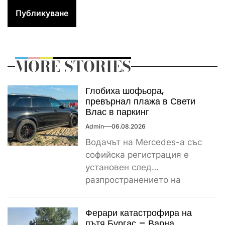
MORE STORIES
Глобиха шофьора,
превърнал плажа в Свети
Влас в паркинг
Admin
06.08.2026
Водачът на Mercedes-а със
софийска регистрация е
установен след
разпространението на
снимките, а предвидената от
закона санкция е между
Ферари катастрофира на
1000...
пътя Бургас – Варна