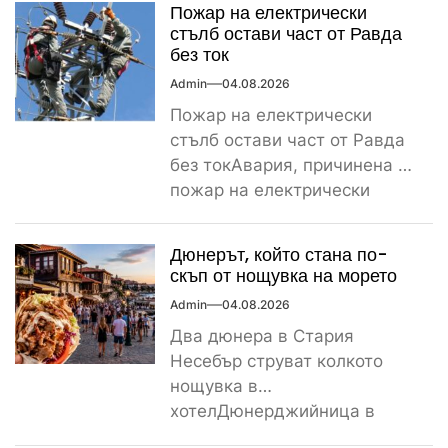
Пожар на електрически
стълб остави част от Равда
без ток
Admin
04.08.2026
Пожар на електрически
стълб остави част от Равда
без токАвария, причинена от
пожар на електрически
стълб, остави тази вечер
част...
Дюнерът, който стана по-
скъп от нощувка на морето
Admin
04.08.2026
Два дюнера в Стария
Несебър струват колкото
нощувка в
хотелДюнерджийница в
Стария Несебър постави