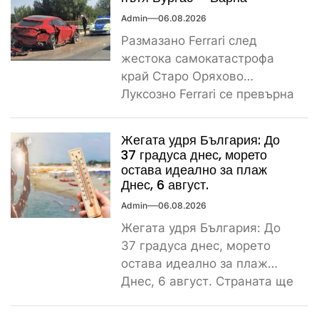
Admin
06.08.2026
Размазано Ferrari след
жестока самокатастрофа
край Старо Оряхово
Луксозно Ferrari се превърна
в купчина ламарини след
тежка самокатастрофа тази
Жегата удря България: До
сутрин...
37 градуса днес, морето
остава идеално за плаж
Днес, 6 август.
Admin
06.08.2026
Жегата удря България: До
37 градуса днес, морето
остава идеално за плаж
Днес, 6 август. Страната ще
бъде обхваната от...