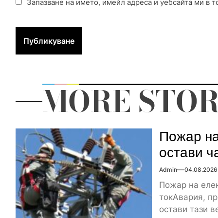
Запазване на името, имейл адреса и уебсайта ми в т
MORE STOR
Пожар на
остави ч
Admin
04.08.2026
Пожар на елек
токАвария, пр
остави тази ве