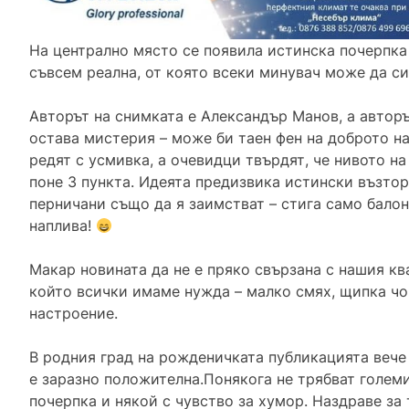
На централно място се появила истинска почерпка 
съвсем реална, от която всеки минувач може да си
Авторът на снимката е Александър Манов, а автор
остава мистерия – може би таен фен на доброто н
редят с усмивка, а очевидци твърдят, че нивото н
поне 3 пункта. Идеята предизвика истински възтор
перничани също да я заимстват – стига само бало
наплива!
Макар новината да не е пряко свързана с нашия ква
който всички имаме нужда – малко смях, щипка чо
настроение.
В родния град на рожденичката публикацията вече
е заразно положителна.Понякога не трябват големи
почерпка и някой с чувство за хумор. Наздраве за 