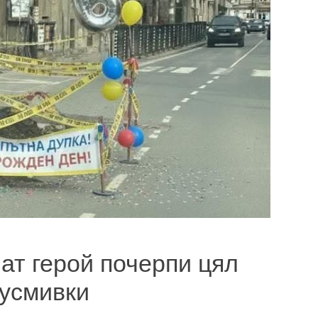
ат герой почерпи цял
 усмивки