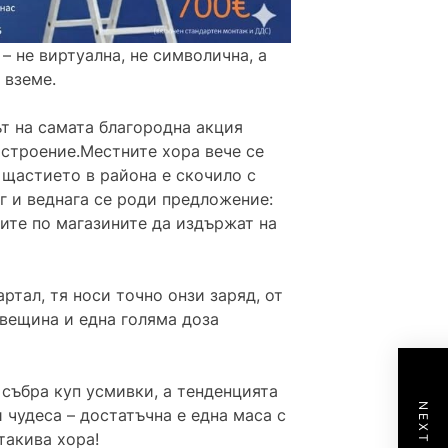
– не виртуална, не символична, а
 вземе.
ът на самата благородна акция
астроение.Местните хора вече се
а щастието в района е скочило с
г и веднага се роди предложение:
ните по магазините да издържат на
ртал, тя носи точно онзи заряд, от
вещина и една голяма доза
 събра куп усмивки, а тенденцията
 чудеса – достатъчна е една маса с
такива хора!