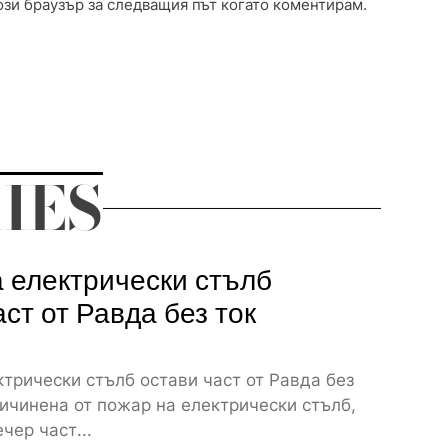
ози браузър за следващия път когато коментирам.
IES
 електрически стълб
аст от Равда без ток
трически стълб остави част от Равда без
ичинена от пожар на електрически стълб,
чер част...