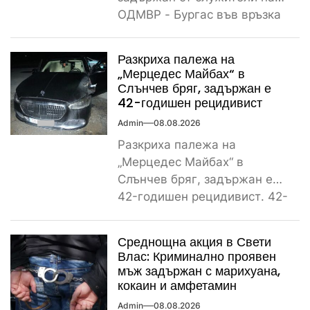
ОДМВР - Бургас във връзка
с убийство на негов
сънародник,...
Разкриха палежа на
„Мерцедес Майбах“ в
Слънчев бряг, задържан е
42-годишен рецидивист
Admin
08.08.2026
Разкриха палежа на
„Мерцедес Майбах“ в
Слънчев бряг, задържан е
42-годишен рецидивист. 42-
годишен криминално
проявен и осъждан мъж от
Среднощна акция в Свети
ямболското...
Влас: Криминално проявен
мъж задържан с марихуана,
кокаин и амфетамин
Admin
08.08.2026