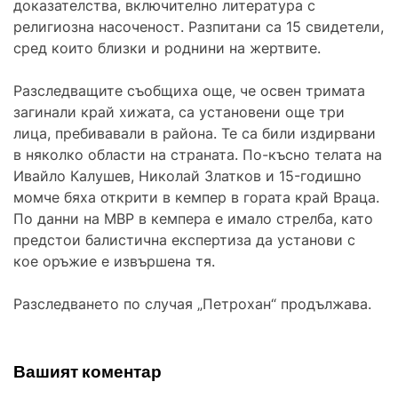
доказателства, включително литература с
религиозна насоченост. Разпитани са 15 свидетели,
сред които близки и роднини на жертвите.
Разследващите съобщиха още, че освен тримата
загинали край хижата, са установени още три
лица, пребивавали в района. Те са били издирвани
в няколко области на страната. По-късно телата на
Ивайло Калушев, Николай Златков и 15-годишно
момче бяха открити в кемпер в гората край Враца.
По данни на МВР в кемпера е имало стрелба, като
предстои балистична експертиза да установи с
кое оръжие е извършена тя.
Разследването по случая „Петрохан“ продължава.
Вашият коментар