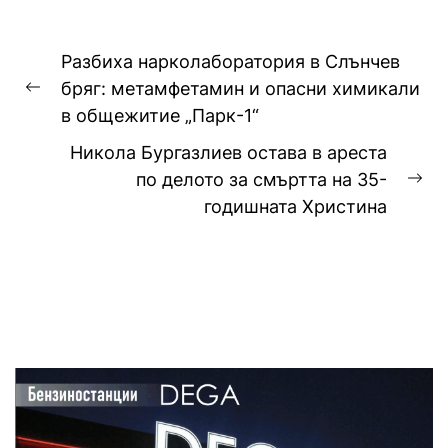
Навигация
Разбиха нарколаборатория в Слънчев
бряг: метамфетамин и опасни химикали
Previous
в общежитие „Парк-1“
post:
Никола Бургазлиев остава в ареста
по делото за смъртта на 35-
Ne
годишната Христина
pos