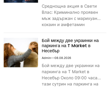
Среднощна акция в Свети
Влас: Криминално проявен
мъж задържан с марихуана,
кокаин и амфетамин
Поредно задържане за
наркотици край морето....
Бой между две украинки на
паркинга на T Market в
Несебър
Admin
08.08.2026
Бой между две украинки на
паркинга на T Market в
Несебър Около 09:00 часа
тази сутрин на паркинга на
магазин...