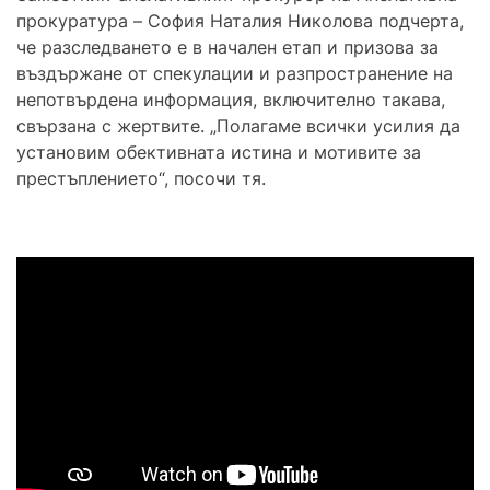
прокуратура – София Наталия Николова подчерта,
че разследването е в начален етап и призова за
въздържане от спекулации и разпространение на
непотвърдена информация, включително такава,
свързана с жертвите. „Полагаме всички усилия да
установим обективната истина и мотивите за
престъплението“, посочи тя.