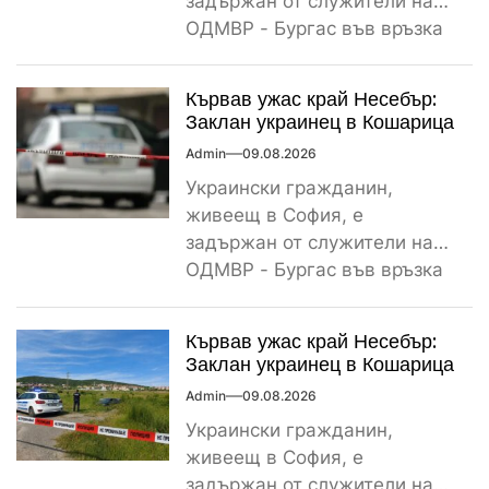
задържан от служители на
ОДМВР - Бургас във връзка
с убийство на негов
сънародник,...
Кървав ужас край Несебър:
Заклан украинец в Кошарица
Admin
09.08.2026
Украински гражданин,
живеещ в София, е
задържан от служители на
ОДМВР - Бургас във връзка
с убийство на негов
сънародник,...
Кървав ужас край Несебър:
Заклан украинец в Кошарица
Admin
09.08.2026
Украински гражданин,
живеещ в София, е
задържан от служители на