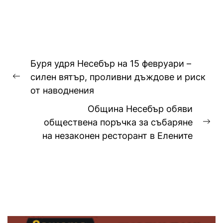
тежка самокатастрофа тази
сутрин...
Навигация
Буря удря Несебър на 15 февруари –
силен вятър, проливни дъждове и риск
Previous
от наводнения
post:
Община Несебър обяви
обществена поръчка за събаряне
Ne
на незаконен ресторант в Елените
pos