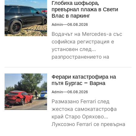
Глобиха шофьора,
превърнал плажа в Свети
Влас в паркинг
Admin
06.08.2026
Водачът на Mercedes-а със
софийска регистрация е
установен след
разпространението на
снимките, а предвидената от
закона санкция е между
Ферари катастрофира на
1000...
пътя Бургас – Варна
Admin
06.08.2026
Размазано Ferrari след
жестока самокатастрофа
край Старо Оряхово
Луксозно Ferrari се превърна
в купчина ламарини след