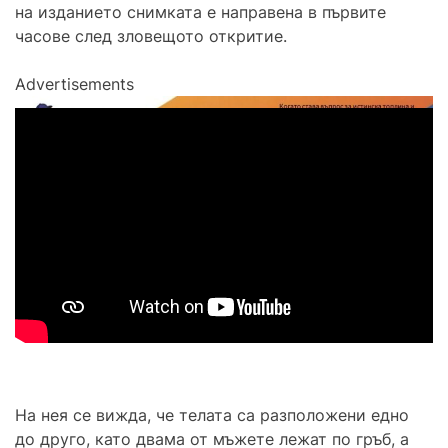
на изданието снимката е направена в първите
часове след зловещото откритие.
Advertisements
На нея се вижда, че телата са разположени едно
до друго, като двама от мъжете лежат по гръб, а