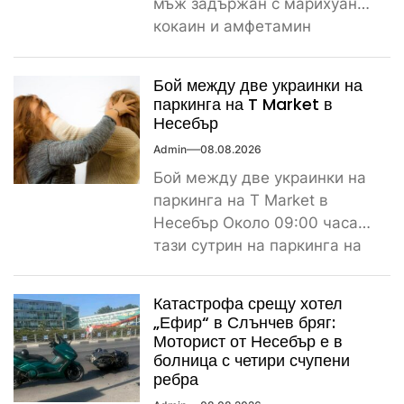
мъж задържан с марихуана,
кокаин и амфетамин
Поредно задържане за
наркотици край морето....
Бой между две украинки на
паркинга на T Market в
Несебър
Admin
08.08.2026
Бой между две украинки на
паркинга на T Market в
Несебър Около 09:00 часа
тази сутрин на паркинга на
магазин...
Катастрофа срещу хотел
„Ефир“ в Слънчев бряг:
Моторист от Несебър е в
болница с четири счупени
ребра