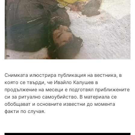
Снимката илюстрира публикация на вестника, в
която се твърди, че Ивайло Калушев в
продължение на месеци е подготвял приближените
си за ритуално самоубийство. В материала се
обобщават и основните известни до момента
факти по случая.