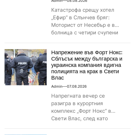
Admin
08.08.2026
Катастрофа срещу хотел
„Ефир“ в Слънчев бряг:
Моторист от Несебър е в
болница с четири счупени
ребра Пътнотранспортно
произшествие е...
Напрежение във Форт Нокс:
Сблъсък между българска и
украинска компания вдигна
полицията на крак в Свети
Влас
Admin
07.08.2026
Напрегната вечер се
разигра в курортния
комплекс „Форт Нокс“ в
Свети Влас, след като
сигнал за спречкване между
българска и...