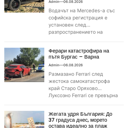
Admin
06.08.2026
Водачът на Mercedes-а със
софийска регистрация е
установен след
разпространението на
снимките, а предвидената от
закона санкция е между
Ферари катастрофира на
1000...
пътя Бургас – Варна
Admin
06.08.2026
Размазано Ferrari след
жестока самокатастрофа
край Старо Оряхово
Луксозно Ferrari се превърна
в купчина ламарини след
тежка самокатастрофа тази
Жегата удря България: До
сутрин...
37 градуса днес, морето
остава идеално за плаж