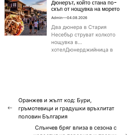
Дюнерът, който стана по-
скъп от нощувка на морето
Admin
04.08.2026
Два дюнера в Стария
Несебър струват колкото
нощувка в
хотелДюнерджийница в
Стария Несебър постави
истински рекорд по
скъпотия на храната...
Навигация
Оранжев и жълт код: Бури,
гръмотевици и градушки връхлитат
Previous
половин България
post:
Слънчев бряг влиза в сезона с