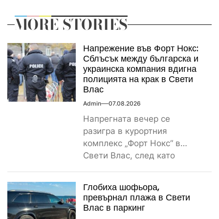
MORE STORIES
Напрежение във Форт Нокс:
Сблъсък между българска и
украинска компания вдигна
полицията на крак в Свети
Влас
Admin
07.08.2026
Напрегната вечер се
разигра в курортния
комплекс „Форт Нокс“ в
Свети Влас, след като
сигнал за спречкване между
българска и...
Глобиха шофьора,
превърнал плажа в Свети
Влас в паркинг