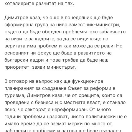
хотелиерите разчитат на тях.
Димитров каза, че още в понеделник ще бъде
сформирана група на ниво заместник-министри,
където да бъде обсъден проблемът със забавянето
на визите за кадрите, за да се види къде по
веригата има проблем и как може да се реши. Но
основният ни фокус ще бъде в развитието на
български кадри и това трябва да бъде наш
приоритет, заяви министърът.
В отговор на въпрос как ще функционира
планираният за създаване Съвет за реформи в
туризма, Димитров каза, че от срещите, които са
проведени с бизнеса и с местната власт, е станало
ясно, че секторът е нереформиран. От много
години проблеми назряват, чисто политически не е
имало време да се вземат мерки по много от
наболелите проблеми и затова ще бъде създаден