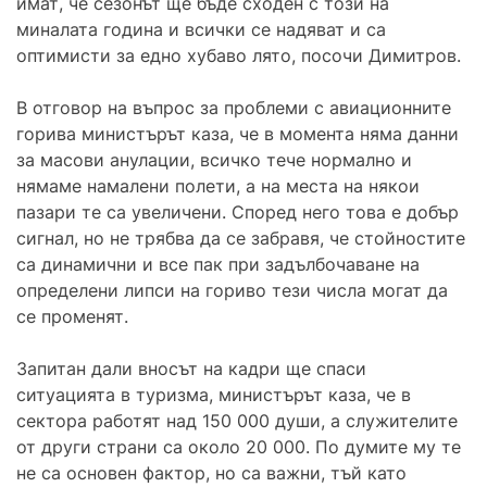
имат, че сезонът ще бъде сходен с този на
миналата година и всички се надяват и са
оптимисти за едно хубаво лято, посочи Димитров.
В отговор на въпрос за проблеми с авиационните
горива министърът каза, че в момента няма данни
за масови анулации, всичко тече нормално и
нямаме намалени полети, а на места на някои
пазари те са увеличени. Според него това е добър
сигнал, но не трябва да се забравя, че стойностите
са динамични и все пак при задълбочаване на
определени липси на гориво тези числа могат да
се променят.
Запитан дали вносът на кадри ще спаси
ситуацията в туризма, министърът каза, че в
сектора работят над 150 000 души, а служителите
от други страни са около 20 000. По думите му те
не са основен фактор, но са важни, тъй като