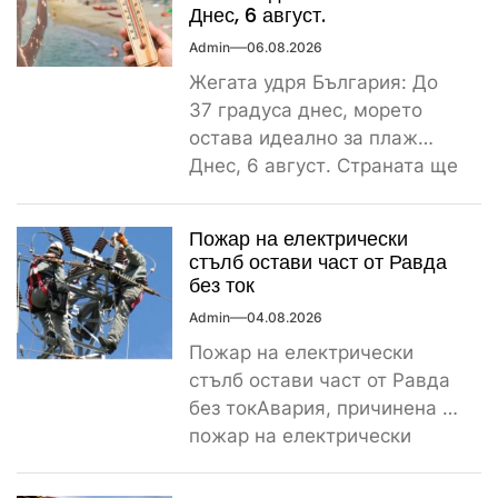
Днес, 6 август.
Admin
06.08.2026
Жегата удря България: До
37 градуса днес, морето
остава идеално за плаж
Днес, 6 август. Страната ще
бъде обхваната от...
Пожар на електрически
стълб остави част от Равда
без ток
Admin
04.08.2026
Пожар на електрически
стълб остави част от Равда
без токАвария, причинена от
пожар на електрически
стълб, остави тази вечер
част...