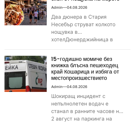
Admin
04.08.2026
Два дюнера в Стария
Несебър струват колкото
нощувка в
хотелДюнерджийница в
Стария Несебър постави
истински рекорд по
15-годишно момиче без
скъпотия на храната...
книжка блъсна пешеходец
край Кошарица и избяга от
местопроизшествието
Admin
04.08.2026
Шокиращ инцидент с
непълнолетен водач е
станал в ранните часове на
2 август на паркинга на
магазин „Лидл“ до
контролно-пропускателния...