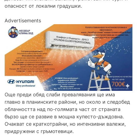
опасност от локални градушки.
Advertisements
Още преди обяд слаби превалявания ще има
главно в планинските райони, но около и следобед
облачността над по-голямата част от страната
бързо ще се развие в мощна купесто-дъждовна.
Очакват се краткотрайни, но интензивни валежи,
придружени с гръмотевици.