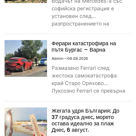
Водачът на Mercedes-а със
софийска регистрация е
установен след
разпространението на
снимките, а предвидената от
закона санкция е между
Ферари катастрофира на
1000...
пътя Бургас – Варна
Admin
06.08.2026
Размазано Ferrari след
жестока самокатастрофа
край Старо Оряхово
Луксозно Ferrari се превърна
в купчина ламарини след
тежка самокатастрофа тази
Жегата удря България: До
сутрин...
37 градуса днес, морето
остава идеално за плаж
Днес, 6 август.