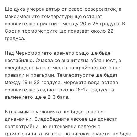
Ще духа умерен вятър от север-североизток, а
максималните температури ще останат
сравнително приятни – между 20 и 25 градуса. В
София термометрите ще показват около 22
градуса.
Над Черноморието времето също ще бъде
нестабилно. Очаква се значителна облачност, а
следобед на много места по крайбрежието ще
превали и прегърми. Температурите ще бъдат
между 19 и 22 градуса, морската вода остава
сравнително хладна – около 16-17 градуса, а
вълнението ще е 2-3 бала.
В планините условията ще бъдат още по-
динамични. Следобедните часове ще донесат
краткотрайни, но интензивни валежи с
гръмотевици, а вятърът по високите части ще бъде