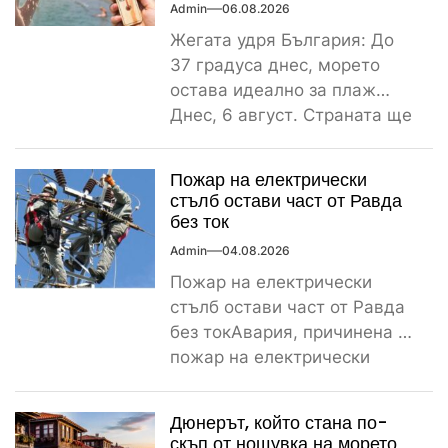
Admin
06.08.2026
Жегата удря България: До
37 градуса днес, морето
остава идеално за плаж
Днес, 6 август. Страната ще
бъде обхваната от...
Пожар на електрически
стълб остави част от Равда
без ток
Admin
04.08.2026
Пожар на електрически
стълб остави част от Равда
без токАвария, причинена от
пожар на електрически
стълб, остави тази вечер
част...
Дюнерът, който стана по-
скъп от нощувка на морето