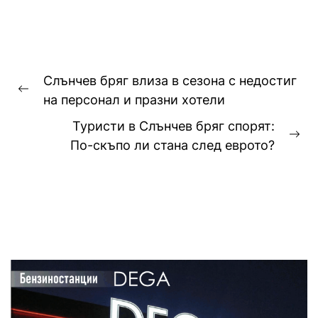
Навигация
Слънчев бряг влиза в сезона с недостиг
Previous
на персонал и празни хотели
post:
Туристи в Слънчев бряг спорят:
Ne
По-скъпо ли стана след еврото?
pos