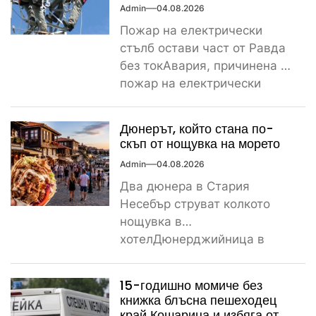
Admin
04.08.2026
Пожар на електрически
стълб остави част от Равда
без токАвария, причинена от
пожар на електрически
стълб, остави тази вечер
част...
Дюнерът, който стана по-
скъп от нощувка на морето
Admin
04.08.2026
Два дюнера в Стария
Несебър струват колкото
нощувка в
хотелДюнерджийница в
Стария Несебър постави
истински рекорд по
15-годишно момиче без
скъпотия на храната...
книжка блъсна пешеходец
край Кошарица и избяга от