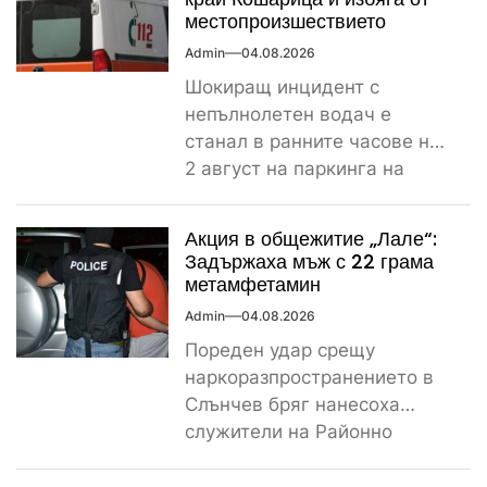
местопроизшествието
Admin
04.08.2026
Шокиращ инцидент с
непълнолетен водач е
станал в ранните часове на
2 август на паркинга на
магазин „Лидл“ до
контролно-пропускателния...
Акция в общежитие „Лале“:
Задържаха мъж с 22 грама
метамфетамин
Admin
04.08.2026
Пореден удар срещу
наркоразпространението в
Слънчев бряг нанесоха
служители на Районно
управление – Несебър, след
като откриха и иззеха