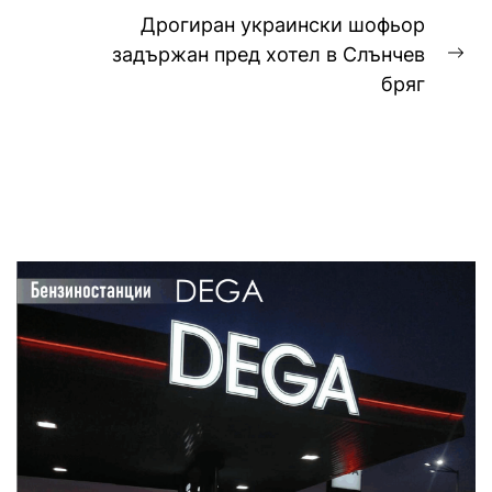
Дрогиран украински шофьор
задържан пред хотел в Слънчев
Ne
бряг
pos