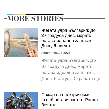
MORE STORIES
Жегата удря България: До
37 градуса днес, морето
остава идеално за плаж
Днес, 6 август.
Admin
06.08.2026
Жегата удря България: До
37 градуса днес, морето
остава идеално за плаж
Днес, 6 август. Страната ще
бъде обхваната от...
Пожар на електрически
стълб остави част от Равда
без ток