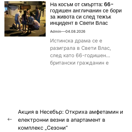
На косъм от смъртта: 66-
значително...
годишен англичанин се бори
за живота си след тежък
инцидент в Свети Влас
Admin
04.08.2026
Истинска драма се е
разиграла в Свети Влас,
след като 66-годишен
британски гражданин е
получил тежки наранявания
и в момента...
Навигация
Акция в Несебър: Откриха амфетамин и
електронни везни в апартамент в
Previous
комплекс „Сезони“
post: