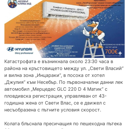
Катастрофата е възникнала около 23:30 часа в
района на кръстовището между ул. „Свети Власий“
и вилна зона „Инцараки“, в посока от хотел
„Джулия“ към Несебър. По първоначални данни лек
автомобил „Мерцедес GLC 220 D 4 Матик“ с
пловдивска регистрация, управляван от 43-
годишна жена от Свети Влас, се е движел с
несъобразена с пътните условия скорост.
Колата блъснала пресичащия по пешеходна пътека