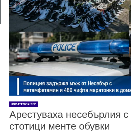
UNCATEGORIZED
Арестуваха несебърлия с
стотици менте обувки