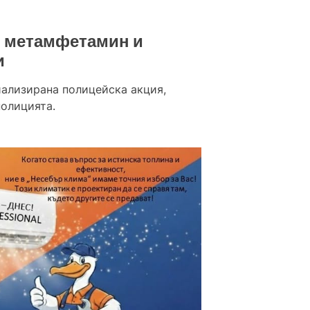
и метамфетамин и
и
иализирана полицейска акция,
полицията.