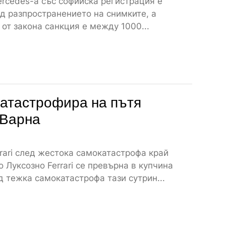
rcedes-а със софийска регистрация е
д разпространението на снимките, а
от закона санкция е между 1000...
атастрофира на пътя
 Варна
rari след жестока самокатастрофа край
 Луксозно Ferrari се превърна в купчина
 тежка самокатастрофа тази сутрин...