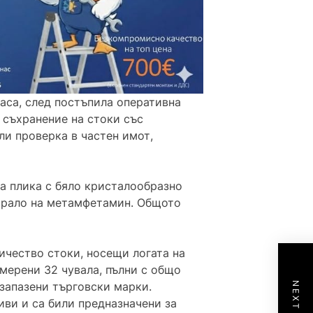
аса, след постъпила оперативна
 съхранение на стоки със
и проверка в частен имот,
а плика с бяло кристалообразно
гирало на метамфетамин. Общото
ичество стоки, носещи логата на
мерени 32 чувала, пълни с общо
 запазени търговски марки.
иви и са били предназначени за