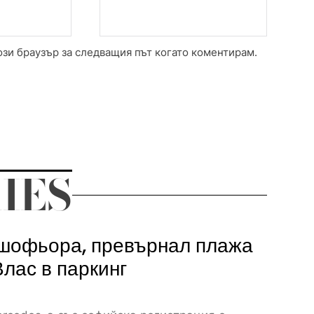
ози браузър за следващия път когато коментирам.
IES
шофьора, превърнал плажа
Влас в паркинг