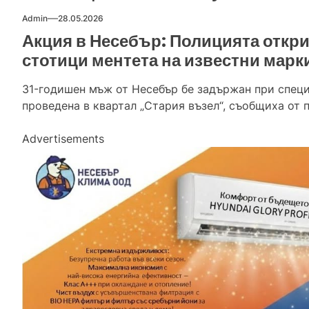
Admin
28.05.2026
Акция в Несебър: Полицията откр
стотици ментета на известни марк
31-годишен мъж от Несебър бе задържан при спец
проведена в квартал „Стария възел“, съобщиха от 
Advertisements