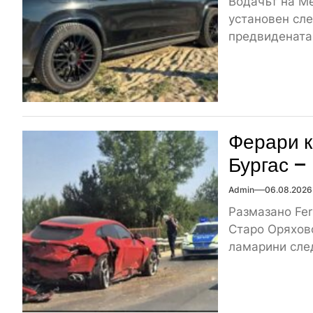
Водачът на Me
установен сле
предвидената 
Ферари к
Бургас –
Admin
06.08.2026
Размазано Fer
Старо Оряхово
ламарини след