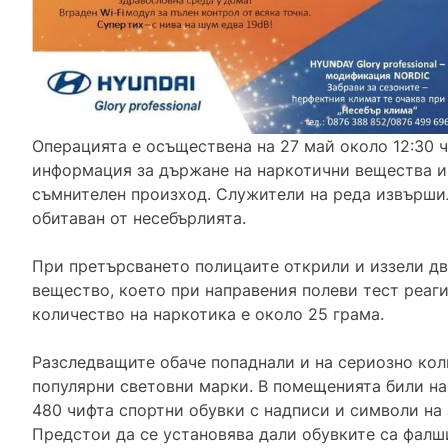
Операцията е осъществена на 27 май около 12:30 ч
информация за държане на наркотични вещества и
съмнителен произход. Служители на реда извършил
обитаван от несебърлията.
При претърсването полицаите открили и иззели дв
вещество, което при направения полеви тест реа
количество на наркотика е около 25 грама.
Разследващите обаче попаднали и на сериозно кол
популярни световни марки. В помещенията били на
480 чифта спортни обувки с надписи и символи на
Предстои да се установява дали обувките са фалш