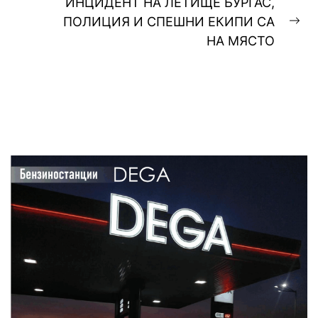
ИНЦИДЕНТ НА ЛЕТИЩЕ БУРГАС,
ПОЛИЦИЯ И СПЕШНИ ЕКИПИ СА
Ne
НА МЯСТО
pos