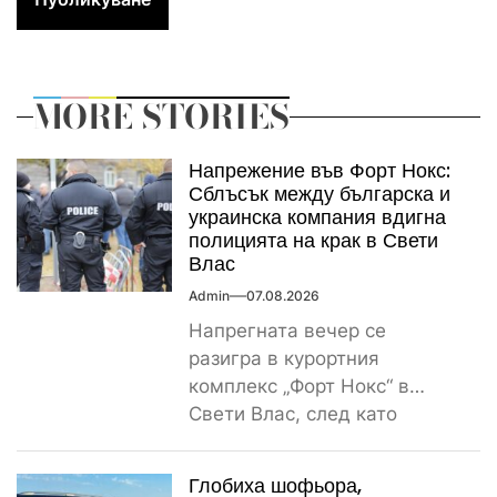
MORE STORIES
Напрежение във Форт Нокс:
Сблъсък между българска и
украинска компания вдигна
полицията на крак в Свети
Влас
Admin
07.08.2026
Напрегната вечер се
разигра в курортния
комплекс „Форт Нокс“ в
Свети Влас, след като
сигнал за спречкване между
българска и...
Глобиха шофьора,