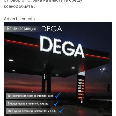
отговор от страна на властите срещу
ксенофобията .
Advertisements