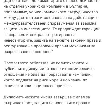
„Що се отнася до коментарите относно дейността
на отделни украински компании в България,
припомняме, че икономическото сътрудничество
между двете страни се основава на действащите
междуправителствени споразумения за взаимна
защита на инвестициите. Те предвиждат гаранции
за справедливо и равно третиране на
инвеститорите, защита на техните законни права и
осигуряване на прозрачни правни механизми за
разрешаване на спорове.“
Посолството отбелязва, че политическите и
публичните дискусии относно икономическите
отношения не бива да прерастват в кампании,
които подлагат на риск хора и компании по
етнически или национален признак.
Дипломатическата мисия завършва с апел за
съпричастност, защита на човешките права и