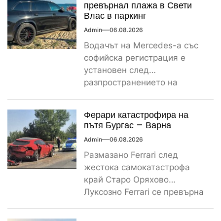
превърнал плажа в Свети
Влас в паркинг
Admin
06.08.2026
Водачът на Mercedes-а със
софийска регистрация е
установен след
разпространението на
снимките, а предвидената от
закона санкция е между
Ферари катастрофира на
1000...
пътя Бургас – Варна
Admin
06.08.2026
Размазано Ferrari след
жестока самокатастрофа
край Старо Оряхово
Луксозно Ferrari се превърна
в купчина ламарини след
тежка самокатастрофа тази