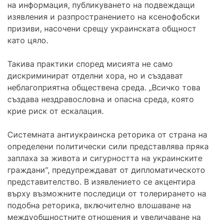
на информация, публикуването на подвеждащи
изявления и разпространението на ксенофобски
призиви, насочени срещу украинската общност
като цяло.
Такива практики според мисията не само
дискриминират отделни хора, но и създават
неблагоприятна обществена среда. „Всичко това
създава нездравословна и опасна среда, която
крие риск от ескалация.
Системната антиукраинска реторика от страна на
определени политически сили представлява пряка
заплаха за живота и сигурността на украинските
граждани“, предупреждават от дипломатическото
представителство. В изявлението се акцентира
върху възможните последици от толерирането на
подобна реторика, включително влошаване на
междуобщностните отношения и увеличаване на