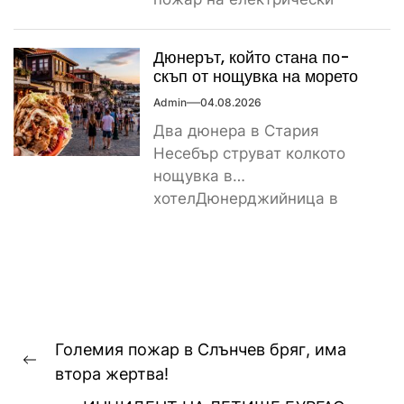
стълб, остави тази вечер
част...
Дюнерът, който стана по-
скъп от нощувка на морето
Admin
04.08.2026
Два дюнера в Стария
Несебър струват колкото
нощувка в
хотелДюнерджийница в
Стария Несебър постави
истински рекорд по
скъпотия на храната...
Навигация
Големия пожар в Слънчев бряг, има
Previous
втора жертва!
post: