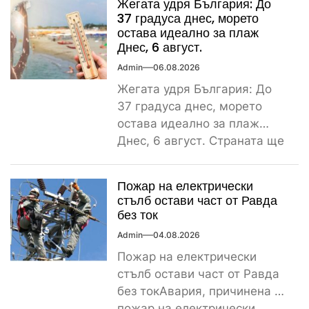
Жегата удря България: До
сутрин...
37 градуса днес, морето
остава идеално за плаж
Днес, 6 август.
Admin
06.08.2026
Жегата удря България: До
37 градуса днес, морето
остава идеално за плаж
Днес, 6 август. Страната ще
бъде обхваната от...
Пожар на електрически
стълб остави част от Равда
без ток
Admin
04.08.2026
Пожар на електрически
стълб остави част от Равда
без токАвария, причинена от
пожар на електрически