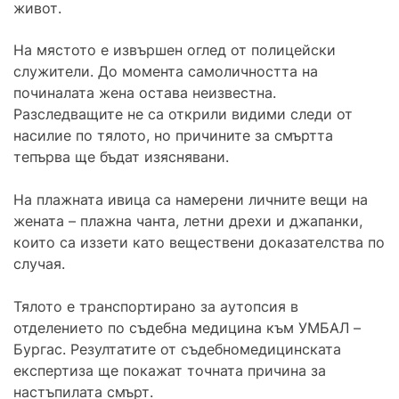
живот.
На мястото е извършен оглед от полицейски
служители. До момента самоличността на
починалата жена остава неизвестна.
Разследващите не са открили видими следи от
насилие по тялото, но причините за смъртта
тепърва ще бъдат изяснявани.
На плажната ивица са намерени личните вещи на
жената – плажна чанта, летни дрехи и джапанки,
които са иззети като веществени доказателства по
случая.
Тялото е транспортирано за аутопсия в
отделението по съдебна медицина към УМБАЛ –
Бургас. Резултатите от съдебномедицинската
експертиза ще покажат точната причина за
настъпилата смърт.