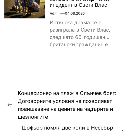
инцидент в Свети Влас
Admin
04.08.2026
Истинска драма се е
разиграла в Свети Влас,
след като 66-годишен
британски гражданин е
получил тежки наранявания
и в момента...
Навигация
Концесионер на плаж в Слънчев бряг:
Договорните условия не позволяват
Previous
повишаване на цените на чадърите и
post:
шезлонгите
Шофьор помля две коли в Несебър