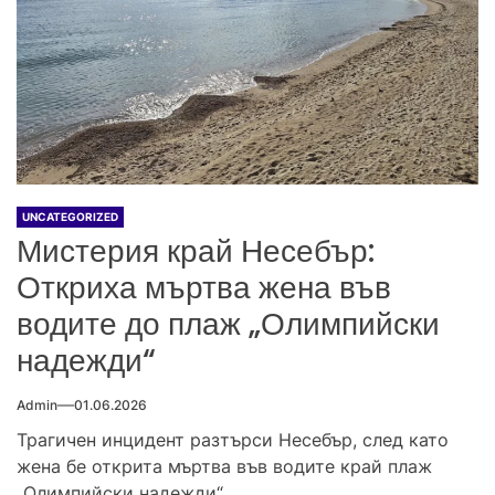
UNCATEGORIZED
Мистерия край Несебър:
Откриха мъртва жена във
водите до плаж „Олимпийски
надежди“
Admin
01.06.2026
Трагичен инцидент разтърси Несебър, след като
жена бе открита мъртва във водите край плаж
„Олимпийски надежди“.