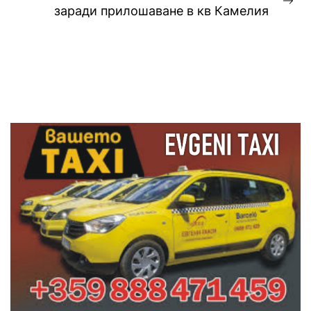
Ne
заради прилошаване в кв Камелия
pos