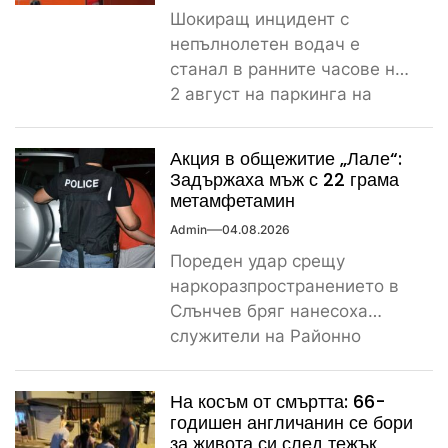
Шокиращ инцидент с
непълнолетен водач е
станал в ранните часове на
2 август на паркинга на
магазин „Лидл“ до
контролно-пропускателния...
Акция в общежитие „Лале“:
Задържаха мъж с 22 грама
метамфетамин
Admin
04.08.2026
Пореден удар срещу
наркоразпространението в
Слънчев бряг нанесоха
служители на Районно
управление – Несебър, след
като откриха и иззеха
На косъм от смъртта: 66-
значително...
годишен англичанин се бори
за живота си след тежък