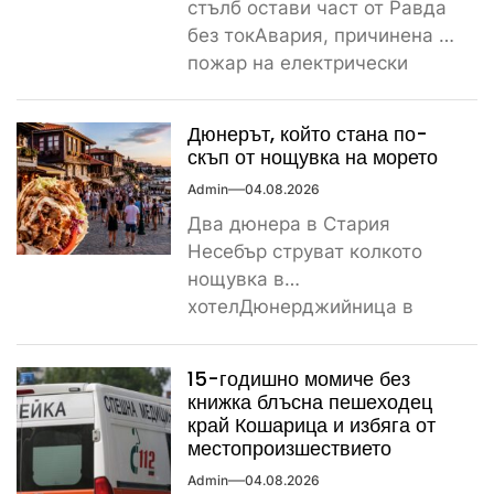
стълб остави част от Равда
без токАвария, причинена от
пожар на електрически
стълб, остави тази вечер
част...
Дюнерът, който стана по-
скъп от нощувка на морето
Admin
04.08.2026
Два дюнера в Стария
Несебър струват колкото
нощувка в
хотелДюнерджийница в
Стария Несебър постави
истински рекорд по
15-годишно момиче без
скъпотия на храната...
книжка блъсна пешеходец
край Кошарица и избяга от
местопроизшествието
Admin
04.08.2026