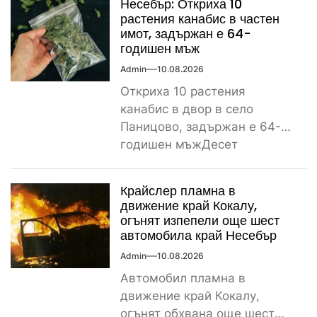
Несебър: Откриха 10
растения канабис в частен
имот, задържан е 64-
годишен мъж
Admin
10.08.2026
Откриха 10 растения
канабис в двор в село
Паницово, задържан е 64-
годишен мъжДесет
растения от рода на конопа
бяха открити...
Крайслер пламна в
движение край Кокалу,
огънят изпепели още шест
автомобила край Несебър
Admin
10.08.2026
Автомобил пламна в
движение край Кокалу,
огънят обхвана още шест