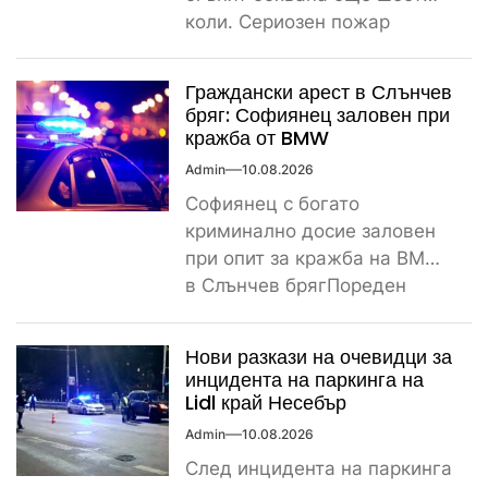
коли. Сериозен пожар
вдигна на крак пожарната и
полицията тази...
Граждански арест в Слънчев
бряг: Софиянец заловен при
кражба от BMW
Admin
10.08.2026
Софиянец с богато
криминално досие заловен
при опит за кражба на BMW
в Слънчев брягПореден
криминален инцидент
разтърси Слънчев бряг...
Нови разкази на очевидци за
инцидента на паркинга на
Lidl край Несебър
Admin
10.08.2026
След инцидента на паркинга