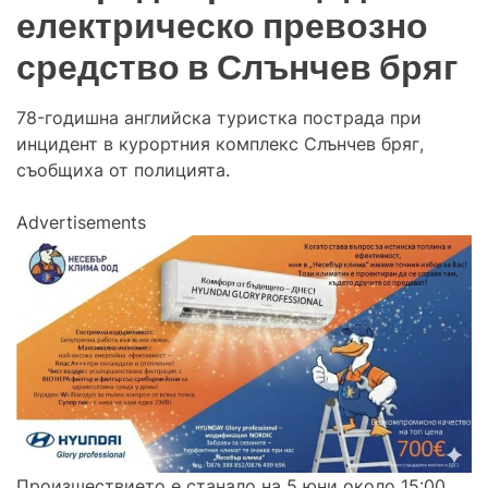
електрическо превозно
средство в Слънчев бряг
78-годишна английска туристка пострада при
инцидент в курортния комплекс Слънчев бряг,
съобщиха от полицията.
Advertisements
Произшествието е станало на 5 юни около 15:00