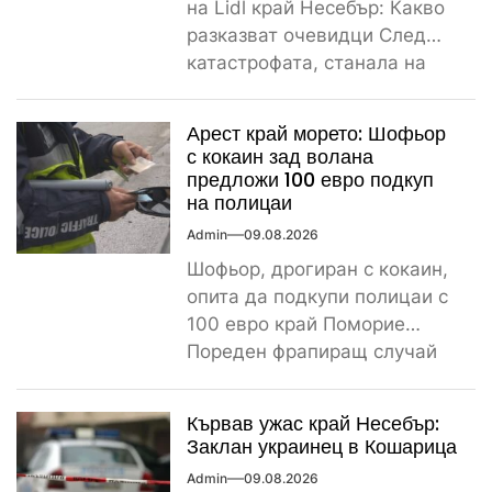
на Lidl край Несебър: Какво
разказват очевидци След
катастрофата, станала на
паркинга на магазин Lidl
край...
Арест край морето: Шофьор
с кокаин зад волана
предложи 100 евро подкуп
на полицаи
Admin
09.08.2026
Шофьор, дрогиран с кокаин,
опита да подкупи полицаи с
100 евро край Поморие
Пореден фрапиращ случай
на пътя. 26-годишен мъж...
Кървав ужас край Несебър:
Заклан украинец в Кошарица
Admin
09.08.2026