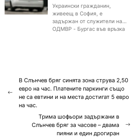
Украински гражданин,
живеещ в София, е
задържан от служители на
ОДМВР - Бургас във връзка
с убийство на негов
сънародник,...
Навигация
В Слънчев бряг синята зона струва 2,50
евро на час. Платените паркинги също
Previous
не са евтини и на места достигат 5 евро
post:
на час.
Трима шофьори задържани в
Слънчев бряг за часове – двама
Ne
пияни и един дрогиран
pos