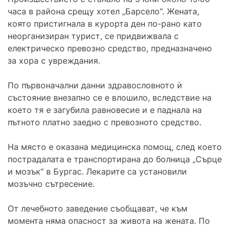
часа в района срещу хотел „Барсело“. Жената,
която пристигнала в курорта ден по-рано като
неорганизиран турист, се придвижвала с
електрическо превозно средство, предназначено
за хора с увреждания.
По първоначални данни здравословното ѝ
състояние внезапно се е влошило, вследствие на
което тя е загубила равновесие и е паднала на
пътното платно заедно с превозното средство.
На място е оказана медицинска помощ, след което
пострадалата е транспортирана до болница „Сърце
и мозък“ в Бургас. Лекарите са установили
мозъчно сътресение.
От лечебното заведение съобщават, че към
момента няма опасност за живота на жената. По