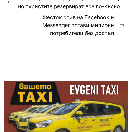
Previous
но туристите резервират все по-късно
post:
Жесток срив на Facebook и
Messenger остави милиони
Ne
потребители без достъп
pos