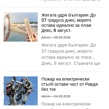
в купчина ламарини след
тежка самокатастрофа тази
Жегата удря България: До
сутрин...
37 градуса днес, морето
остава идеално за плаж
Днес, 6 август.
Admin
06.08.2026
Жегата удря България: До
37 градуса днес, морето
остава идеално за плаж
Днес, 6 август. Страната ще
бъде обхваната от...
Пожар на електрически
стълб остави част от Равда
без ток
Admin
04.08.2026
Пожар на електрически