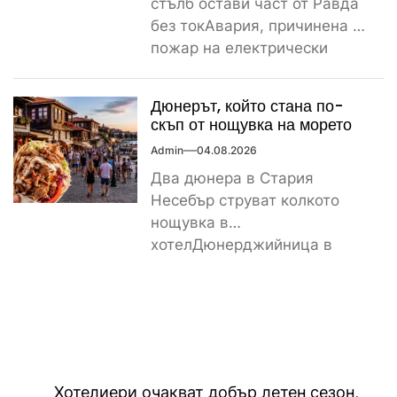
стълб остави част от Равда
без токАвария, причинена от
пожар на електрически
стълб, остави тази вечер
част...
Дюнерът, който стана по-
скъп от нощувка на морето
Admin
04.08.2026
Два дюнера в Стария
Несебър струват колкото
нощувка в
хотелДюнерджийница в
Стария Несебър постави
истински рекорд по
скъпотия на храната...
Навигация
Хотелиери очакват добър летен сезон,