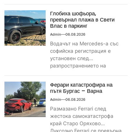
сигнал за спречкване между
българска и...
Глобиха шофьора,
превърнал плажа в Свети
Влас в паркинг
Admin
06.08.2026
Водачът на Mercedes-а със
софийска регистрация е
установен след
разпространението на
снимките, а предвидената от
закона санкция е между
Ферари катастрофира на
1000...
пътя Бургас – Варна
Admin
06.08.2026
Размазано Ferrari след
жестока самокатастрофа
край Старо Оряхово
Луксозно Ferrari се превърна