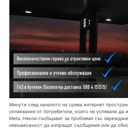
Минути след началото на срива интернет простран
оплаквания от потребители, които не успявали да 
Meta. Някои съобщават за проблеми със зареждане
невъзможност да изпращат съобщения или да обн