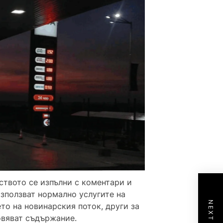
ството се изпълни с коментари и
използват нормално услугите на
то на новинарския поток, други за
овяват съдържание.