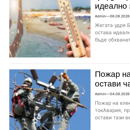
идеално 
Admin
06.08.2026
Жегата удря Б
остава идеалн
бъде обхваната
Пожар на
остави ч
Admin
04.08.2026
Пожар на елек
токАвария, пр
остави тази ве