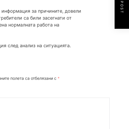
NEXT POST
 информация за причините, довели
требители са били засегнати от
ена нормалната работа на
ия след анализ на ситуацията.
ните полета са отбелязани с
*