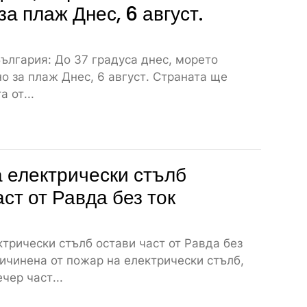
за плаж Днес, 6 август.
ългария: До 37 градуса днес, морето
о за плаж Днес, 6 август. Страната ще
 от...
 електрически стълб
аст от Равда без ток
трически стълб остави част от Равда без
ичинена от пожар на електрически стълб,
чер част...