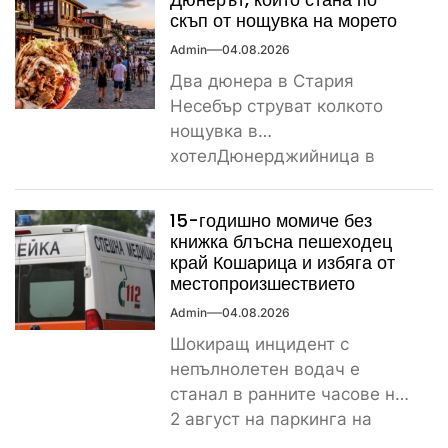
скъп от нощувка на морето
Admin
04.08.2026
Два дюнера в Стария
Несебър струват колкото
нощувка в
хотелДюнерджийница в
Стария Несебър постави
истински рекорд по
15-годишно момиче без
скъпотия на храната...
книжка блъсна пешеходец
край Кошарица и избяга от
местопроизшествието
Admin
04.08.2026
Шокиращ инцидент с
непълнолетен водач е
станал в ранните часове на
2 август на паркинга на
магазин „Лидл“ до