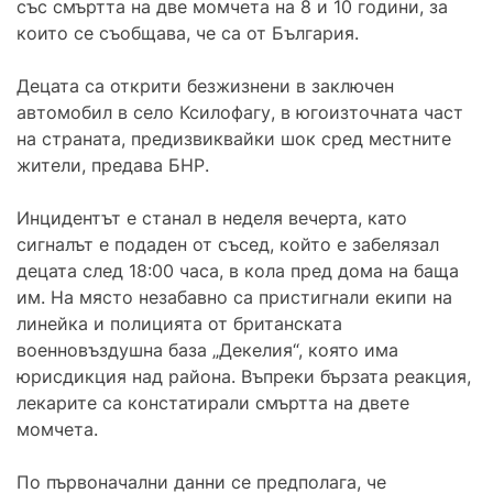
със смъртта на две момчета на 8 и 10 години, за
които се съобщава, че са от България.
Децата са открити безжизнени в заключен
автомобил в село Ксилофагу, в югоизточната част
на страната, предизвиквайки шок сред местните
жители, предава БНР.
Инцидентът е станал в неделя вечерта, като
сигналът е подаден от съсед, който е забелязал
децата след 18:00 часа, в кола пред дома на баща
им. На място незабавно са пристигнали екипи на
линейка и полицията от британската
военновъздушна база „Декелия“, която има
юрисдикция над района. Въпреки бързата реакция,
лекарите са констатирали смъртта на двете
момчета.
По първоначални данни се предполага, че