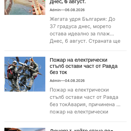
Днес, 6 август.
Admin
06.08.2026
Жегата удря България: До
37 градуса днес, морето
остава идеално за плаж
Днес, 6 август. Страната ще
бъде обхваната от...
Пожар на електрически
стълб остави част от Равда
без ток
Admin
04.08.2026
Пожар на електрически
стълб остави част от Равда
без токАвария, причинена от
пожар на електрически
стълб, остави тази вечер
част...
Дюнерът, който стана по-