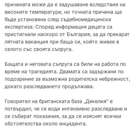
причината може да е задушаване вследствие на
високите температури, но точната причина ще
бъде установена след съдебномедицинска
експертиза. Според информация децата са
пристигнали наскоро от България, за да прекарат
лятната ваканция при баща си, който живее в
селото със своята съпруга.
Бащата и неговата съпруга са били на работа по
време на трагедията. Двамата са задържани по
подозрение за възможна родителска небрежност,
докато разследването продължава.
Говорител на британската база „Декелия“ е
потвърдил, че се води интензивно разследване и
се събират показания, за да се изяснят всички
обстоятелства около инцидента.