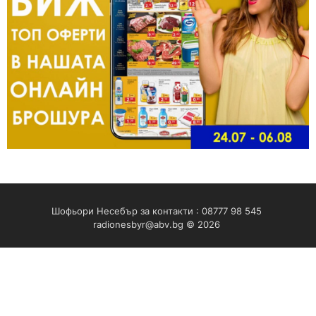
Шофьори Несебър за контакти : 08777 98 545
radionesbyr@abv.bg
© 2026