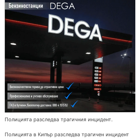
Полицията разследва трагичния инцидент.
Полицията в Кипър разследва трагичен инцидент