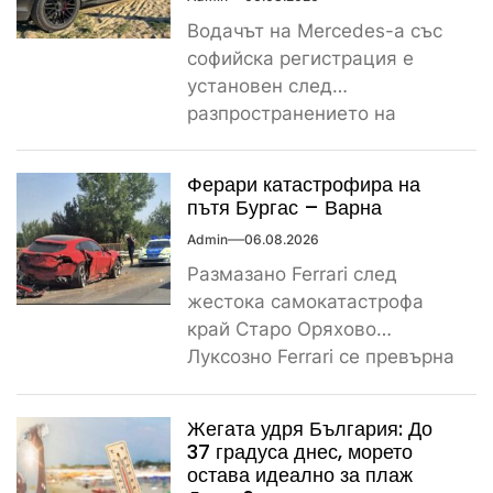
Водачът на Mercedes-а със
софийска регистрация е
установен след
разпространението на
снимките, а предвидената от
закона санкция е между
Ферари катастрофира на
1000...
пътя Бургас – Варна
Admin
06.08.2026
Размазано Ferrari след
жестока самокатастрофа
край Старо Оряхово
Луксозно Ferrari се превърна
в купчина ламарини след
тежка самокатастрофа тази
Жегата удря България: До
сутрин...
37 градуса днес, морето
остава идеално за плаж