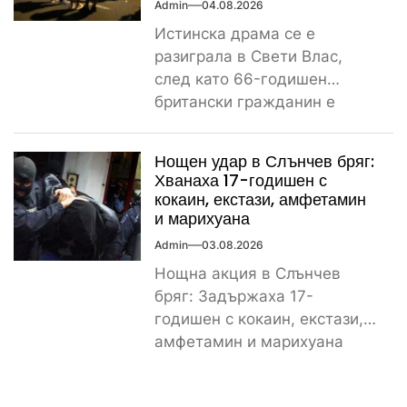
Admin
04.08.2026
Истинска драма се е
разиграла в Свети Влас,
след като 66-годишен
британски гражданин е
получил тежки наранявания
и в момента...
Нощен удар в Слънчев бряг:
Хванаха 17-годишен с
кокаин, екстази, амфетамин
и марихуана
Admin
03.08.2026
Нощна акция в Слънчев
бряг: Задържаха 17-
годишен с кокаин, екстази,
амфетамин и марихуана
Поредно задържане за
наркотици в курорта