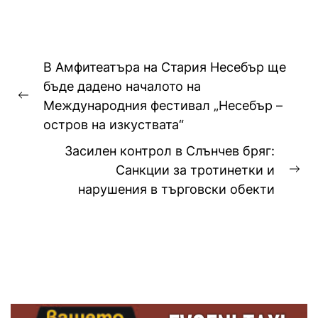
Слънчев...
Навигация
В Амфитеатъра на Стария Несебър ще
бъде дадено началото на
Previous
Международния фестивал „Несебър –
post:
остров на изкуствата“
Засилен контрол в Слънчев бряг:
Санкции за тротинетки и
Ne
нарушения в търговски обекти
pos