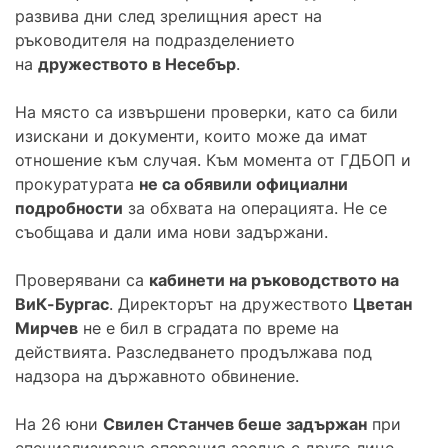
развива дни след зрелищния арест на
ръководителя на подразделението
на
дружеството в Несебър
.
На място са извършени проверки, като са били
изискани и документи, които може да имат
отношение към случая. Към момента от ГДБОП и
прокуратурата
не са обявили официални
подробности
за обхвата на операцията. Не се
съобщава и дали има нови задържани.
Проверявани са
кабинети на ръководството на
ВиК-Бургас
. Директорът на дружеството
Цветан
Мирчев
не е бил в сградата по време на
действията. Разследването продължава под
надзора на държавното обвинение.
На 26 юни
Свилен Станчев беше задържан
при