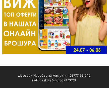
Шофьори Несебър за контакти : 08777 98 545
radionesbyr@abv.bg
© 2026