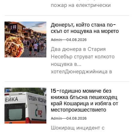
пожар на електрически
стълб, остави тази вечер
част...
Дюнерът, който стана по-
скъп от нощувка на морето
Admin
04.08.2026
Два дюнера в Стария
Несебър струват колкото
нощувка в
хотелДюнерджийница в
Стария Несебър постави
истински рекорд по
15-годишно момиче без
скъпотия на храната...
книжка блъсна пешеходец
край Кошарица и избяга от
местопроизшествието
Admin
04.08.2026
Шокиращ инцидент с