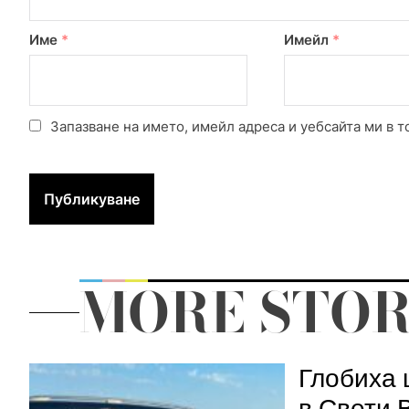
Име
*
Имейл
*
Запазване на името, имейл адреса и уебсайта ми в т
MORE STOR
Глобиха 
в Свети 