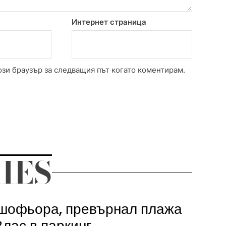
Интернет страница
ози браузър за следващия път когато коментирам.
IES
шофьора, превърнал плажа
Влас в паркинг