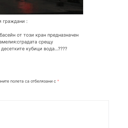
 граждани :
басейн от този кран предназначен
Камелия:сградата срещу
а десетките кубици вода…????
ните полета са отбелязани с
*