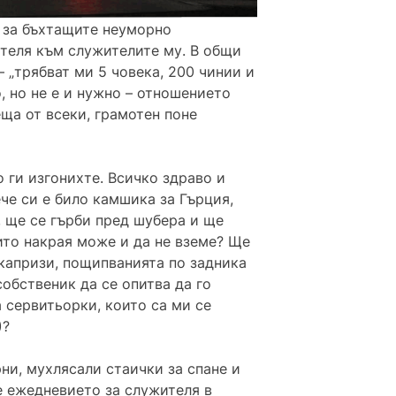
а за бъхтащите неуморно
теля към служителите му. В общи
 „трябват ми 5 човека, 200 чинии и
о, но не е и нужно – отношението
ща от всеки, грамотен поне
 ги изгонихте. Всичко здраво и
ече си е било камшика за Гърция,
, ще се гърби пред шубера и ще
оито накрая може и да не вземе? Ще
 капризи, пощипванията по задника
собственик да се опитва да го
а сервитьорки, които са ми се
)?
ни, мухлясали стаички за спане и
е ежедневието за служителя в