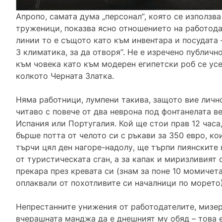
Апропо, самата дума „персонал“, която се използв
труженици, показва ясно отношението на работода
линии то е същото като към инвентара и посудата –
3 климатика, за да отворя“. Не е изречено публичн
към човека като към модерен египетски роб се усе
колкото Черната Златка.
Няма работници, лумпени такива, защото вие лично
читаво с повече от два неврона под фонтанелата в
Испания или Португалия. Кой ще стои прав 12 часа
бърше потта от челото си с ръкави за 350 евро, к
търчи цял ден нагоре-надолу, ще търпи пиянските
от туристическата сган, а за капак и миризливият 
прекара през кревата си (знам за поне 10 момичет
оплаквали от похотливите си началници по морето
Непрестанните унижения от работодателите, мизер
вчерашната манджа да е днешният му обяд – това 