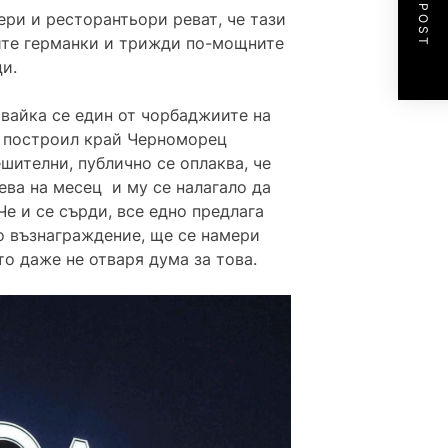
NEXT POST
ери и ресторантьори реват, че тази
тите германки и трижди по-мощните
и.
, вайка се един от чорбаджиите на
, построил край Черноморец
шителни, публично се оплаква, че
ева на месец и му се налагало да
Че и се сърди, все едно предлага
о възнаграждение, ще се намери
то даже не отваря дума за това.