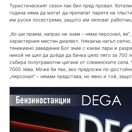
Туристическият сезон пак бил пред провал. Хотели
година няма да могат да прилапат парите на тлъс
им руски посестрими, защото им липсват работниц
„Ко ши праим, напрао ни знам – няма персонал, ве“
характерния местен диалект. Някакъв нагъл селчо
тенекиено заведение Бог знае с какви пари и разре
никой не щял да дойде да бачка цяло лято за 700 л
събира полуграмотни цигани от сливенските села. 
7000 лева. Може би пък, ако предложи по-достойн
„пирсонал“ – нямам представа, но явно и той, защо