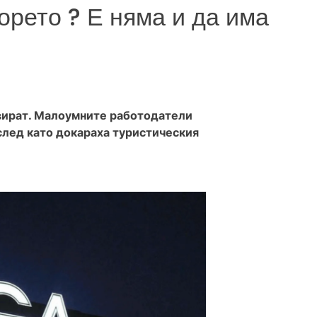
рето ? Е няма и да има
вират. Малоумните работодатели
 след като докараха туристическия