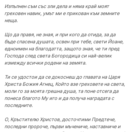
Изпълнен съм със зли дела и няма край моят
греховен навик, умът ми е прикован към земните
неща.
Що да правя, не зная, и при кого да отида, за да
бъде спасена душата, освен при тебе, свети Йоане,
едноимен на благодатта, защото зная, че ти пред
Господа след света Богородица си най-велик
измежду всички родени на земята.
Ти се удостои да се докоснеш до главата на Царя
Христа Божия Агнец, Който взе греховете на света,
моли го за моята грешна душа, та поне отсега да
понеса благото Му иго и да получа наградата с
последните.
О, Кръстителю Христов, досточтими Предтече,
последни пророче, първи мъчениче, наставниче и