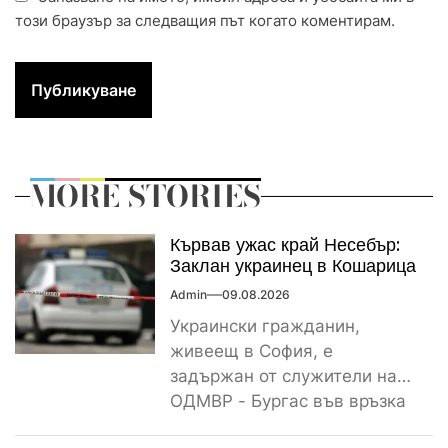
този браузър за следващия път когато коментирам.
MORE STORIES
Кървав ужас край Несебър:
Заклан украинец в Кошарица
Admin
09.08.2026
Украински гражданин,
живеещ в София, е
задържан от служители на
ОДМВР - Бургас във връзка
с убийство на негов