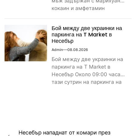
мъж задържан с марихуана,
кокаин и амфетамин
Поредно задържане за
наркотици край морето....
Бой между две украинки на
паркинга на T Market в
Несебър
Admin
08.08.2026
Бой между две украинки на
паркинга на T Market в
Несебър Около 09:00 часа
тази сутрин на паркинга на
магазин...
Навигация
Несебър нападнат от комари през