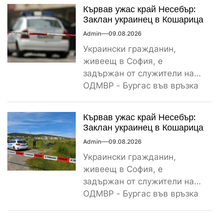
сънародник,...
Кървав ужас край Несебър:
Заклан украинец в Кошарица
Admin
09.08.2026
Украински гражданин,
живеещ в София, е
задържан от служители на
ОДМВР - Бургас във връзка
с убийство на негов
сънародник,...
Кървав ужас край Несебър:
Заклан украинец в Кошарица
Admin
09.08.2026
Украински гражданин,
живеещ в София, е
задържан от служители на
ОДМВР - Бургас във връзка
с убийство на негов
сънародник,...