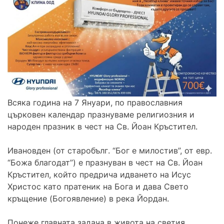
Всяка година на 7 Януари, по православния
църковен календар празнуваме религиозния и
народен празник в чест на Св. Йоан Кръстител.
Ивановден (от старобълг. “Бог е милостив”, от евр.
“Божа благодат”) е празнуван в чест на Св. Йоан
Кръстител, който предрича идването на Исус
Христос като пратеник на Бога и дава Свето
кръщение (Богоявление) в река Йордан.
Понеже главната задача в живота на светия