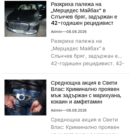
Разкриха палежа на
„Мерцедес Майбах“ в
Слънчев бряг, задържан е
42-годишен рецидивист
Admin
08.08.2026
Разкриха палежа на
„Мерцедес Майбах“ в
Слънчев бряг, задържан е
42-годишен рецидивист. 42-
годишен криминално
проявен и осъждан мъж от
Среднощна акция в Свети
ямболското...
Влас: Криминално проявен
мъж задържан с марихуана,
кокаин и амфетамин
Admin
08.08.2026
Среднощна акция в Свети
Влас: Криминално проявен