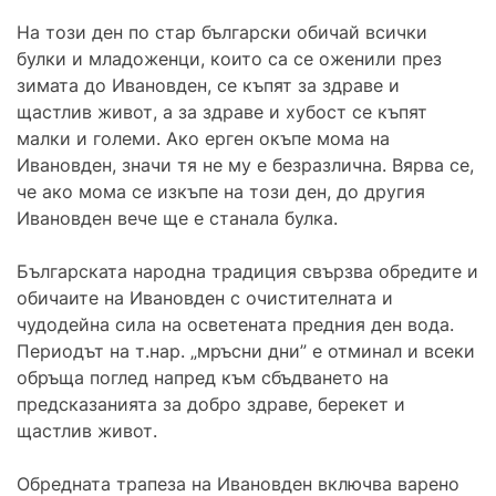
На този ден по стар български обичай всички
булки и младоженци, които са се оженили през
зимата до Ивановден, се къпят за здраве и
щастлив живот, а за здраве и хубост се къпят
малки и големи. Ако ерген окъпе мома на
Ивановден, значи тя не му е безразлична. Вярва се,
че ако мома се изкъпе на този ден, до другия
Ивановден вече ще е станала булка.
Българската народна традиция свързва обредите и
обичаите на Ивановден с очистителната и
чудодейна сила на осветената предния ден вода.
Периодът на т.нар. „мръсни дни” е отминал и всеки
обръща поглед напред към сбъдването на
предсказанията за добро здраве, берекет и
щастлив живот.
Обредната трапеза на Ивановден включва варено