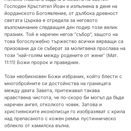
Господен Кръстител Йоан е изпълнена в деня на
йорданското Богоявление, от дълбока древност
светата Църква е отредила за неговото
възпоминание следващия ден подир този велик
празник. Той е наречен негов “събор”, защото на
това богослужебно тържество всички вярващи са
призовани да се съберат за молитвена прослава на
този “най-голям между родените от жени” (Мат.
11:11) Божи пророк и праведник.
Този необикновен Божи избраник, който блести с
многобройните си достойнства на границата
между двата Завета, притежавал такава
нравствена чистота, че по-скоро би могъл да бъде
наречен ангел, отколкото човек. Затова и
християнските иконописци го изобразяват с крила
над препасаното с кожен ремък пустинническо
облекло от камилска вълна.