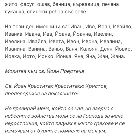
жито, фасул, ошав, баница, кървавица, печена
луканка, свински ребра със зеле.
На този ден именници са: Иван, Иво, Йоан, Ивайло,
Иванка, Ивана, Ива, Йоана, Йоанна, Ивелин,
Ивелина, Ивайла, Ивета, Ивон, Ивона, Ивалина,
Иванина, Ванина, Ваньо, Ваня, Калоян, Деян, Йовко,
Йовка, Йото, Йонко, Йонка, Яне, Яна, Жан, Жана.
Молитва към св. Йоан Предтеча
Св. Йоан Кръстител Кръстителю Христов,
проповедниче на покаянието!
Не презирай мене, който се кая, но заедно с
небесните войнства моли се на Господа за мене
недостойния, който паднах в много грехове и се
измъчвам от бурните помисли на моя ум.