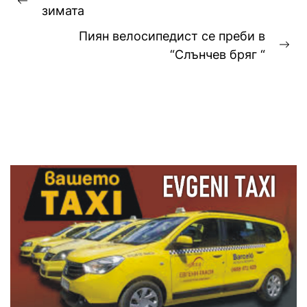
Previous
зимата
post:
Пиян велосипедист се преби в
Ne
“Слънчев бряг “
pos