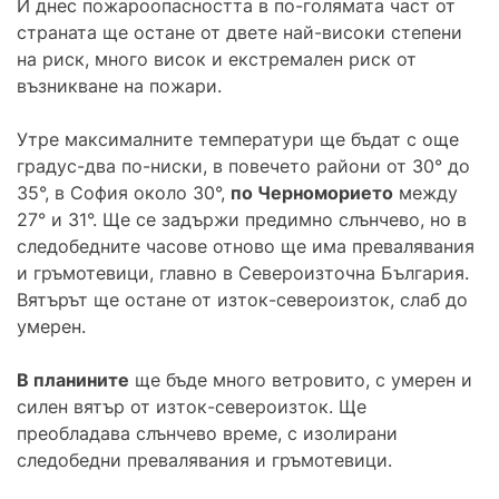
И днес пожароопасността в по-голямата част от
страната ще остане от двете най-високи степени
на риск, много висок и екстремален риск от
възникване на пожари.
Утре максималните температури ще бъдат с още
градус-два по-ниски, в повечето райони от 30° до
35°, в София около 30°,
по Черноморието
между
27° и 31°. Ще се задържи предимно слънчево, но в
следобедните часове отново ще има превалявания
и гръмотевици, главно в Североизточна България.
Вятърът ще остане от изток-североизток, слаб до
умерен.
В планините
ще бъде много ветровито, с умерен и
силен вятър от изток-североизток. Ще
преобладава слънчево време, с изолирани
следобедни превалявания и гръмотевици.