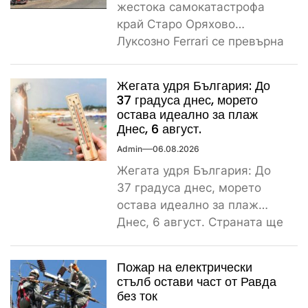
жестока самокатастрофа
край Старо Оряхово
Луксозно Ferrari се превърна
в купчина ламарини след
тежка самокатастрофа тази
Жегата удря България: До
сутрин...
37 градуса днес, морето
остава идеално за плаж
Днес, 6 август.
Admin
06.08.2026
Жегата удря България: До
37 градуса днес, морето
остава идеално за плаж
Днес, 6 август. Страната ще
бъде обхваната от...
Пожар на електрически
стълб остави част от Равда
без ток