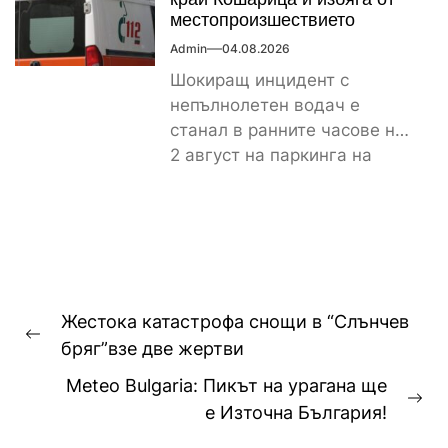
местопроизшествието
Admin
04.08.2026
Шокиращ инцидент с
непълнолетен водач е
станал в ранните часове на
2 август на паркинга на
магазин „Лидл“ до
контролно-пропускателния...
Навигация
Жестока катастрофа снощи в “Слънчев
Previous
бряг”взе две жертви
post:
Meteo Bulgaria: Пикът на урагана ще
Ne
е Източна България!
pos