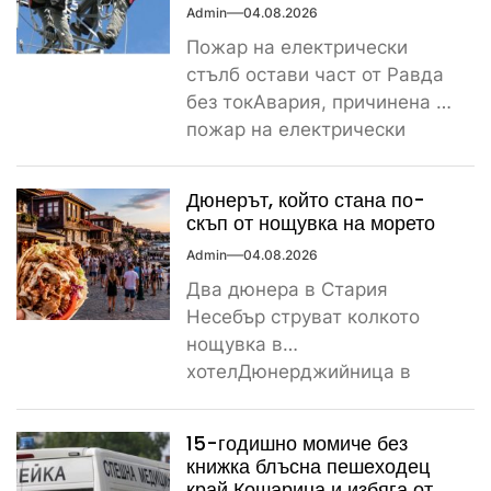
Admin
04.08.2026
Пожар на електрически
стълб остави част от Равда
без токАвария, причинена от
пожар на електрически
стълб, остави тази вечер
част...
Дюнерът, който стана по-
скъп от нощувка на морето
Admin
04.08.2026
Два дюнера в Стария
Несебър струват колкото
нощувка в
хотелДюнерджийница в
Стария Несебър постави
истински рекорд по
15-годишно момиче без
скъпотия на храната...
книжка блъсна пешеходец
край Кошарица и избяга от