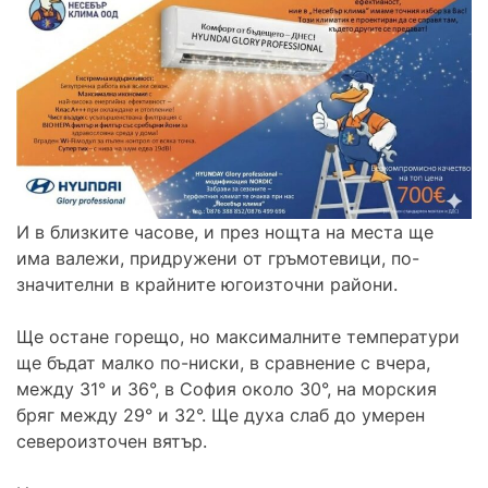
И в близките часове, и през нощта на места ще
има валежи, придружени от гръмотевици, по-
значителни в крайните югоизточни райони.
Ще остане горещо, но максималните температури
ще бъдат малко по-ниски, в сравнение с вчера,
между 31° и 36°, в София около 30°, на морския
бряг между 29° и 32°. Ще духа слаб до умерен
североизточен вятър.