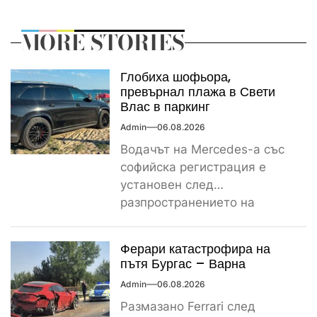
MORE STORIES
Глобиха шофьора,
превърнал плажа в Свети
Влас в паркинг
Admin
06.08.2026
Водачът на Mercedes-а със
софийска регистрация е
установен след
разпространението на
снимките, а предвидената от
закона санкция е между
Ферари катастрофира на
1000...
пътя Бургас – Варна
Admin
06.08.2026
Размазано Ferrari след