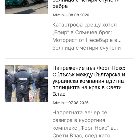
ребра
Admin
08.08.2026
Катастрофа срещу хотел
„Ефир“ в Слънчев бряг:
Моторист от Несебър е в
болница с четири счупени
ребра Пътнотранспортно
произшествие е...
Напрежение във Форт Нокс:
Сблъсък между българска и
украинска компания вдигна
полицията на крак в Свети
Влас
Admin
07.08.2026
Напрегната вечер се
разигра в курортния
комплекс „Форт Нокс“ в
Свети Влас, след като