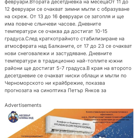
февруари.Втората десетдневка на месецаОт 11 до
12 февруари се очакват зимни мъгли с образуване
на скреж. От 13 до 16 февруари се затопля и ще
има повече слънчеви часове. Дневните
температури се очаква да достигат 10-15
градуса.След краткотрайното стабилизиране на
атмосферата над Балканите, от 17 до 23 се очакват
нови снеговалежи и застудяване. Дневните
температури в традиционно най-топлите южни
райони ще достигат 5-7 градуса.В края на второто
десетдневие се очакват ниски облаци и мъгли по
Черноморското ни крайбрежие, показва
прогнозата на синоптика Петър Янков за
Advertisements