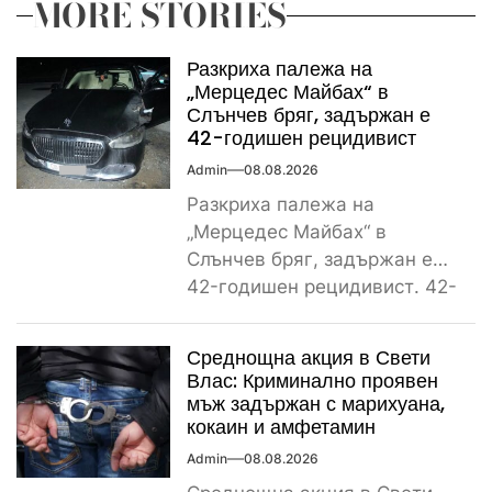
MORE STORIES
Разкриха палежа на
„Мерцедес Майбах“ в
Слънчев бряг, задържан е
42-годишен рецидивист
Admin
08.08.2026
Разкриха палежа на
„Мерцедес Майбах“ в
Слънчев бряг, задържан е
42-годишен рецидивист. 42-
годишен криминално
проявен и осъждан мъж от
Среднощна акция в Свети
ямболското...
Влас: Криминално проявен
мъж задържан с марихуана,
кокаин и амфетамин
Admin
08.08.2026