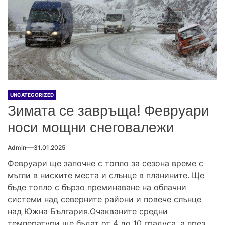
UNCATEGORIZED
Зимата се завръща! Февруари
носи мощни снеговалежи
Admin
31.01.2025
Февруари ще започне с топло за сезона време с
мъгли в ниските места и слънце в планините. Ще
бъде топло с бързо преминаване на облачни
системи над северните райони и повече слънце
над Южна България.Очакваните средни
температури ще бъдат от 4 до 10 градуса, а през