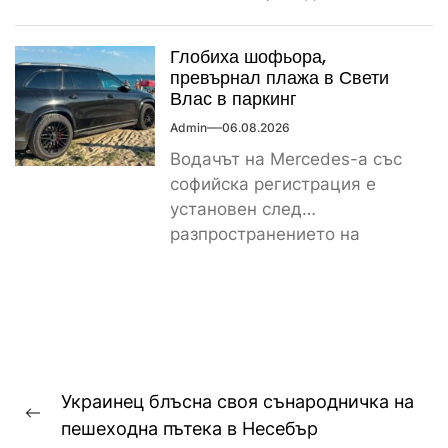
сигнал за спречкване между
българска и...
Глобиха шофьора,
превърнал плажа в Свети
Влас в паркинг
Admin
06.08.2026
Водачът на Mercedes-а със
софийска регистрация е
установен след
разпространението на
снимките, а предвидената от
закона санкция е между
1000...
Навигация
Украинец блъсна своя сънародничка на
Previous
пешеходна пътека в Несебър