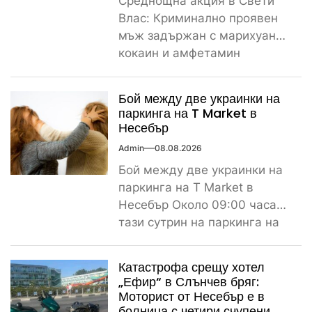
Среднощна акция в Свети
Влас: Криминално проявен
мъж задържан с марихуана,
кокаин и амфетамин
Поредно задържане за
наркотици край морето....
Бой между две украинки на
паркинга на T Market в
Несебър
Admin
08.08.2026
Бой между две украинки на
паркинга на T Market в
Несебър Около 09:00 часа
тази сутрин на паркинга на
магазин...
Катастрофа срещу хотел
„Ефир“ в Слънчев бряг:
Моторист от Несебър е в
болница с четири счупени