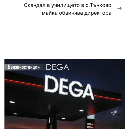
post:
Скандал в училището в с.Тънково
Ne
майка обвинява директора
pos