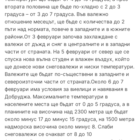
втората половина ще бъде по-хладно с 2 до 3
градуса – от 3 до 7 градуса. Във валежно
отношение месецът, ще бъде с количества до 2
пъти над нормата, повече в западните и в южните
райони.От 3 февруари започва захлаждане с
валежи от дъжд и сняг в централните и в западни
части от страната. На 5 февруари от север ще се
спуска нова вълна студен и влажен въздух, който
ще донесе нови снеговалежи и ниски температури.
Валежите ще бъдат по-съществени в западните и
североизточни части от страната.Около 6 до 7
февруари има условия за виелици и навявания в
Добруджа. Максималните температури в
населените места ще бъдат от 0 до 5 градуса, а в
планините на височина над 2300 метра ще бъдат
около минус 17 до минус 15 градуса, на 1500 метра
надморска височина около минус 8. Слаби
снеговалежи се очакват от 8 до 10