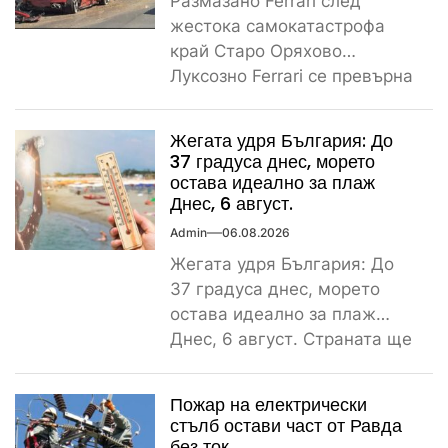
Размазано Ferrari след
жестока самокатастрофа
край Старо Оряхово
Луксозно Ferrari се превърна
в купчина ламарини след
тежка самокатастрофа тази
Жегата удря България: До
сутрин...
37 градуса днес, морето
остава идеално за плаж
Днес, 6 август.
Admin
06.08.2026
Жегата удря България: До
37 градуса днес, морето
остава идеално за плаж
Днес, 6 август. Страната ще
бъде обхваната от...
Пожар на електрически
стълб остави част от Равда
без ток