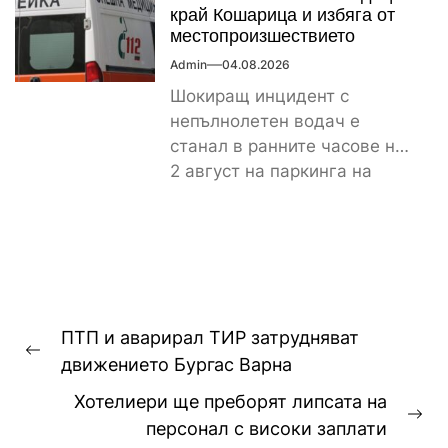
край Кошарица и избяга от
местопроизшествието
Admin
04.08.2026
Шокиращ инцидент с
непълнолетен водач е
станал в ранните часове на
2 август на паркинга на
магазин „Лидл“ до
контролно-пропускателния...
Навигация
ПТП и аварирал ТИР затрудняват
Previous
движението Бургас Варна
post:
Хотелиери ще преборят липсата на
Ne
персонал с високи заплати