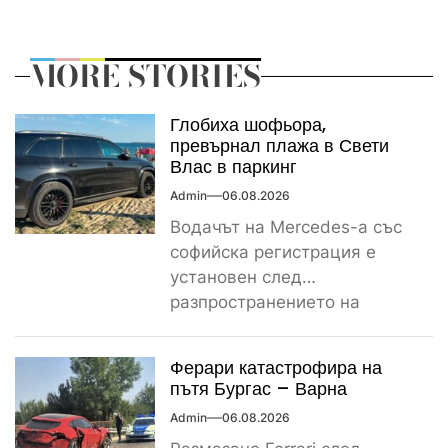
MORE STORIES
Глобиха шофьора,
превърнал плажа в Свети
Влас в паркинг
Admin
06.08.2026
Водачът на Mercedes-а със
софийска регистрация е
установен след
разпространението на
снимките, а предвидената от
закона санкция е между
Ферари катастрофира на
1000...
пътя Бургас – Варна
Admin
06.08.2026