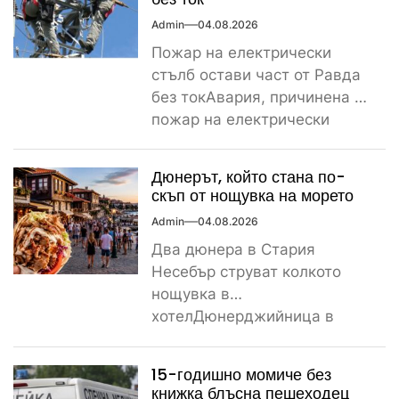
Admin
04.08.2026
Пожар на електрически
стълб остави част от Равда
без токАвария, причинена от
пожар на електрически
стълб, остави тази вечер
част...
Дюнерът, който стана по-
скъп от нощувка на морето
Admin
04.08.2026
Два дюнера в Стария
Несебър струват колкото
нощувка в
хотелДюнерджийница в
Стария Несебър постави
истински рекорд по
15-годишно момиче без
скъпотия на храната...
книжка блъсна пешеходец