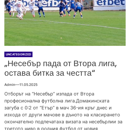
UNCATEGORIZED
„Несебър пада от Втора лига,
остава битка за честта“
Admin
11.05.2025
Отборът на “Несебър” изпада от Втора
професионална футболна лига.Домакинската
загуба с 0:2 от “Етър” в мач 36-ия кръг днес и
изхода от други мачове в дъното на класирането
окончателно подпечатаха визата на несебърлии за
третото ниво в родния футбол от новия