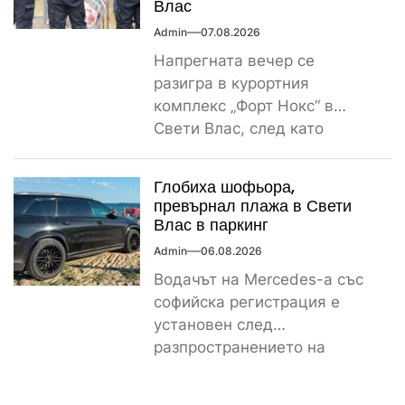
Влас
Admin
07.08.2026
Напрегната вечер се
разигра в курортния
комплекс „Форт Нокс“ в
Свети Влас, след като
сигнал за спречкване между
българска и...
Глобиха шофьора,
превърнал плажа в Свети
Влас в паркинг
Admin
06.08.2026
Водачът на Mercedes-а със
софийска регистрация е
установен след
разпространението на
снимките, а предвидената от
закона санкция е между