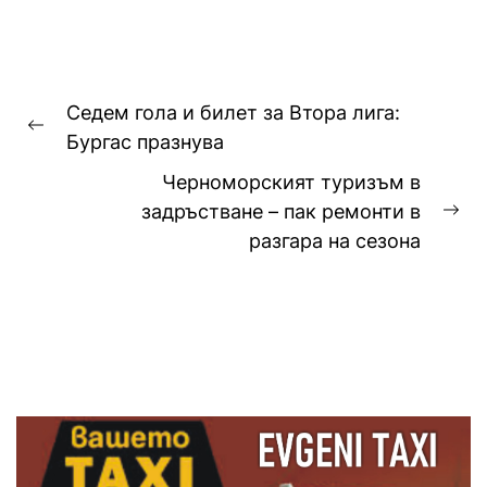
1000...
Навигация
Седем гола и билет за Втора лига:
Previous
Бургас празнува
post:
Черноморският туризъм в
задръстване – пак ремонти в
Ne
разгара на сезона
pos