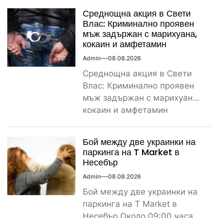
проявен и осъждан мъж от
Среднощна акция в Свети
ямболското...
Влас: Криминално проявен
мъж задържан с марихуана,
кокаин и амфетамин
Admin
08.08.2026
Среднощна акция в Свети
Влас: Криминално проявен
мъж задържан с марихуана,
кокаин и амфетамин
Поредно задържане за
наркотици край морето....
Бой между две украинки на
паркинга на T Market в
Несебър
Admin
08.08.2026
Бой между две украинки на
паркинга на T Market в
Несебър Около 09:00 часа