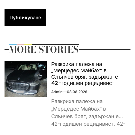
MORE STORIES
Разкриха палежа на
„Мерцедес Майбах“ в
Слънчев бряг, задържан е
42-годишен рецидивист
Admin
08.08.2026
Разкриха палежа на
„Мерцедес Майбах“ в
Слънчев бряг, задържан е
42-годишен рецидивист. 42-
годишен криминално