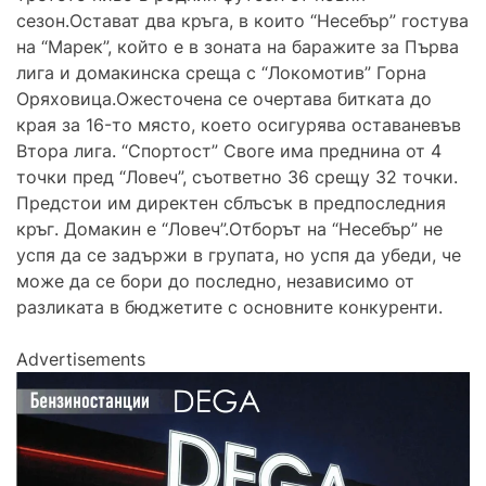
сезон.Остават два кръга, в които “Несебър” гостува
на “Марек”, който е в зоната на баражите за Първа
лига и домакинска среща с “Локомотив” Горна
Оряховица.Ожесточена се очертава битката до
края за 16-то място, което осигурява оставаневъв
Втора лига. “Спортост” Своге има преднина от 4
точки пред “Ловеч”, съответно 36 срещу 32 точки.
Предстои им директен сблъсък в предпоследния
кръг. Домакин е “Ловеч”.Отборът на “Несебър” не
успя да се задържи в групата, но успя да убеди, че
може да се бори до последно, независимо от
разликата в бюджетите с основните конкуренти.
Advertisements