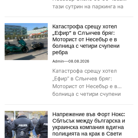
тази сутрин на паркинга на
магазин...
Катастрофа срещу хотел
„Ефир“ в Слънчев бряг:
Моторист от Несебър е в
болница с четири счупени
ребра
Admin
08.08.2026
Катастрофа срещу хотел
„Ефир“ в Слънчев бряг:
Моторист от Несебър е в
болница с четири счупени
ребра Пътнотранспортно
произшествие е...
Напрежение във Форт Нокс:
Сблъсък между българска и
украинска компания вдигна
полицията на крак в Свети