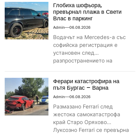
Глобиха шофьора,
превърнал плажа в Свети
Влас в паркинг
Admin
06.08.2026
Водачът на Mercedes-а със
софийска регистрация е
установен след
разпространението на
снимките, а предвидената от
закона санкция е между
Ферари катастрофира на
1000...
пътя Бургас – Варна
Admin
06.08.2026
Размазано Ferrari след
жестока самокатастрофа
край Старо Оряхово
Луксозно Ferrari се превърна
в купчина ламарини след