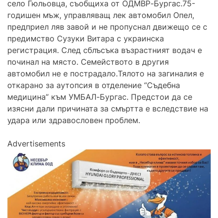
село Гюльовца, съобщиха от ОДМВР-Бургас.75-
годишен мъж, управляващ лек автомобил Опел,
предприел ляв завой и не пропуснал движещо се с
предимство Сузуки Витара с украинска
регистрация. След сблъсъка възрастният водач е
починал на място. Семейството в другия
автомобил не е пострадало.Тялото на загиналия е
откарано за аутопсия в отделение “Съдебна
медицина” към УМБАЛ-Бургас. Предстои да се
изясни дали причината за смъртта е вследствие на
удара или здравословен проблем.
Advertisements