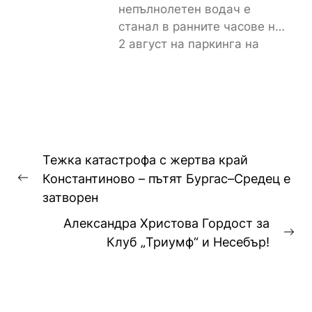
непълнолетен водач е
станал в ранните часове на
2 август на паркинга на
магазин „Лидл“ до
контролно-пропускателния...
Навигация
Тежка катастрофа с жертва край
Константиново – пътят Бургас–Средец е
Previous
затворен
post:
Александра Христова Гордост за
Ne
Клуб „Триумф“ и Несебър!
pos