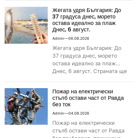
тежка самокатастрофа тази
Жегата удря България: До
сутрин...
37 градуса днес, морето
остава идеално за плаж
Днес, 6 август.
Admin
06.08.2026
Жегата удря България: До
37 градуса днес, морето
остава идеално за плаж
Днес, 6 август. Страната ще
бъде обхваната от...
Пожар на електрически
стълб остави част от Равда
без ток
Admin
04.08.2026
Пожар на електрически
стълб остави част от Равда