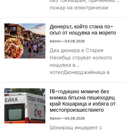
без токАвария, причинена от
пожар на електрически
стълб, остави тази вечер
част...
Дюнерът, който стана по-
скъп от нощувка на морето
Admin
04.08.2026
Два дюнера в Стария
Несебър струват колкото
нощувка в
хотелДюнерджийница в
Стария Несебър постави
истински рекорд по
15-годишно момиче без
скъпотия на храната...
книжка блъсна пешеходец
край Кошарица и избяга от
местопроизшествието
Admin
04.08.2026
Шокиращ инцидент с